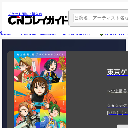
チケット予約・購入の
報変更
申込履歴・抽選結果
よくあるご質問
はじめてガ
東京ゲ
～史上最長
☆★☆チケ
[9/19(土