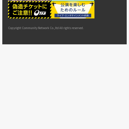
ー
ョン
サイト
カスタ
止・変
に基づ
ド
マップ
マーハ
更
く表示
ラスメ
ントへ
Copyright Community Network Co.,ltd All rights reserved.
の対応
指針