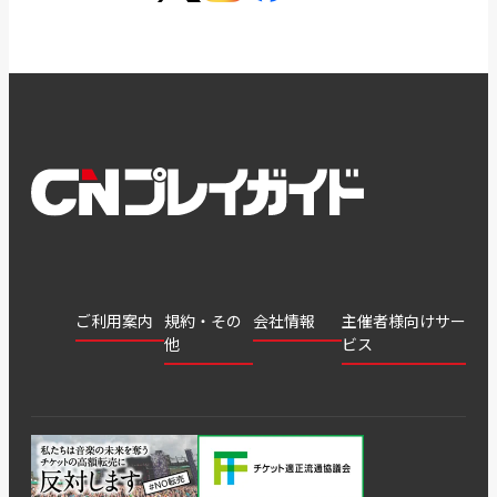
ご利用案内
規約・その
会社情報
主催者様向けサー
他
ビス
会社
会員登
チケッ
案内
採用
チケット
会員情
推奨環
録
ト販
情報
グル
GATE
申込履
プライ
報変更
境
売・運
ープ
よくあ
著作権
歴・抽
バシー
用ソリ
会社
はじめ
利用規
るご質
につい
選結果
ポリシ
ューシ
公演中
特商法
てガイ
約
問
て