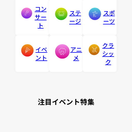
コン
ステ
スポ
サー
ージ
ーツ
ト
クラ
イベ
アニ
シッ
ント
メ
ク
注目イベント特集