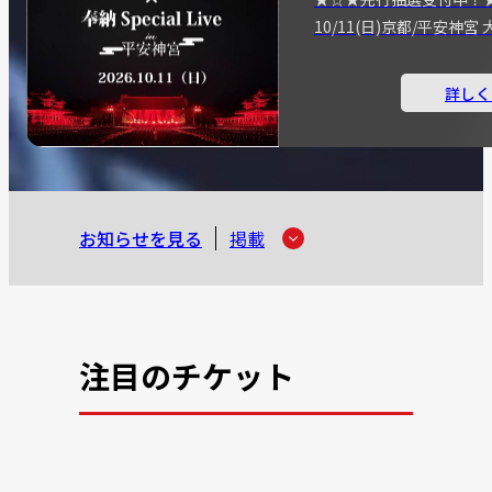
10/11(日)京都/平安神
詳しく
お知らせを見る
掲載
注目のチケット