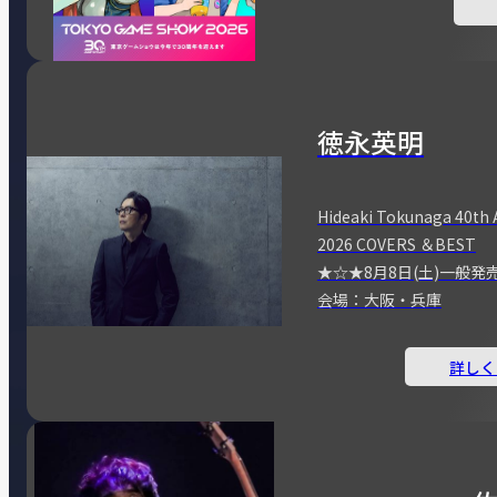
徳永英明
Hideaki Tokunaga 40th 
2026 COVERS ＆BEST
★☆★8月8日(土)一般発
会場：大阪・兵庫
詳しく