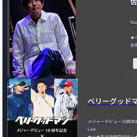
You
★
全
ベリーグッド
メジャーデビュー10周年記念
Live
★☆★先行抽選受付中！