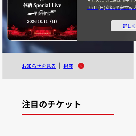
10/11(日)京都/平安神
詳しく
お知らせを見る
掲載
注目のチケット