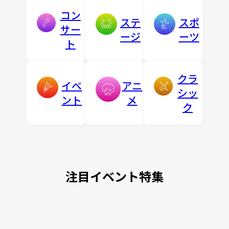
コン
ステ
スポ
サー
ージ
ーツ
ト
クラ
イベ
アニ
シッ
ント
メ
ク
注目イベント特集