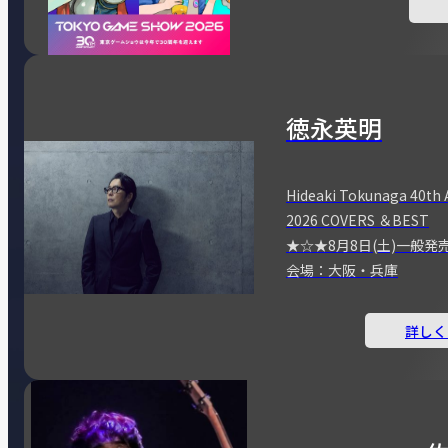
徳永英明
Hideaki Tokunaga 40th 
2026 COVERS ＆BEST
★☆★8月8日(土)一般発
会場：大阪・兵庫
詳しく