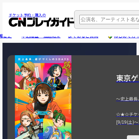
チケット予約・購入の
報変更
申込履歴・抽選結果
よくあるご質問
はじめてガ
東京ゲ
～史上最長
☆★☆チケ
[9/19(土