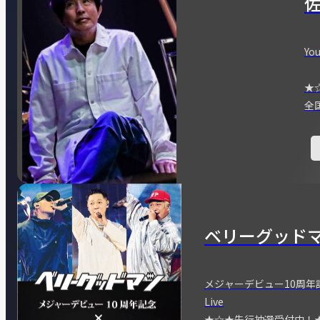
You
★
全
ベリーグッド
メジャーデビュー10周年記念
Live
★☆★先行抽選受付中！