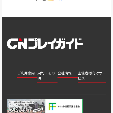
ご利用案内
規約・その
会社情報
主催者様向けサー
他
ビス
会社
会員登
チケッ
案内
採用
チケット
会員情
推奨環
録
ト販
情報
グル
GATE
申込履
プライ
報変更
境
売・運
ープ
よくあ
著作権
歴・抽
バシー
用ソリ
会社
はじめ
利用規
るご質
につい
選結果
ポリシ
ューシ
公演中
特商法
てガイ
約
問
て