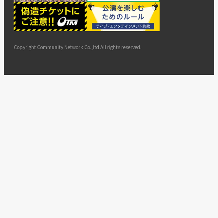
ー
ョン
サイト
カスタ
止・変
に基づ
ド
マップ
マーハ
更
く表示
ラスメ
ントへ
Copyright Community Network Co.,ltd All rights reserved.
の対応
指針