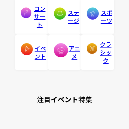
コン
ステ
スポ
サー
ージ
ーツ
ト
クラ
イベ
アニ
シッ
ント
メ
ク
注目イベント特集