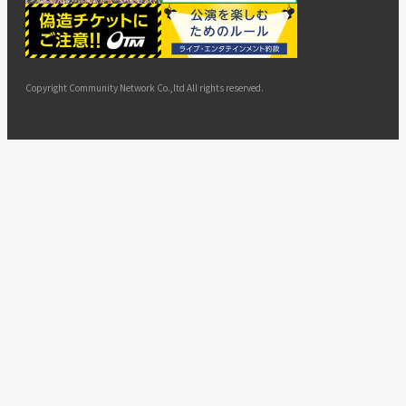
ー
ョン
サイト
カスタ
止・変
に基づ
ド
マップ
マーハ
更
く表示
ラスメ
ントへ
Copyright Community Network Co.,ltd All rights reserved.
の対応
指針