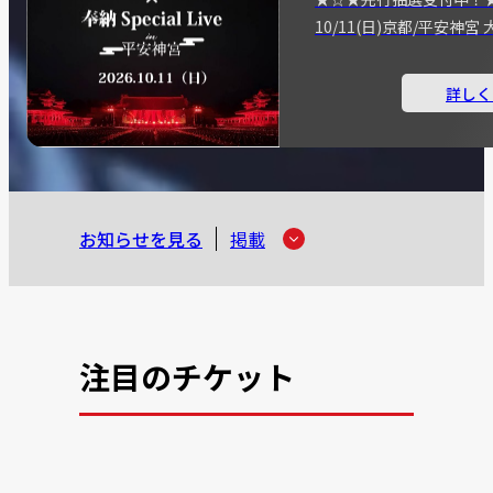
10/11(日)京都/平安神
詳しく
お知らせを見る
掲載
注目のチケット