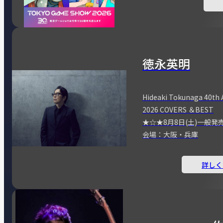
徳永英明
Hideaki Tokunaga 40th 
2026 COVERS ＆BEST
★☆★8月8日(土)一般発
会場：大阪・兵庫
詳しく