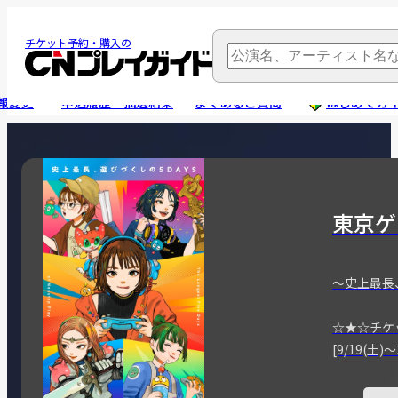
チケット予約・購入の
報変更
申込履歴・抽選結果
よくあるご質問
はじめてガ
東京ゲ
～史上最長
☆★☆チケ
[9/19(土