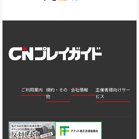
ご利用案内
規約・その
会社情報
主催者様向けサー
他
ビス
会社
会員登
チケッ
案内
採用
チケット
会員情
推奨環
録
ト販
情報
グル
GATE
申込履
プライ
報変更
境
売・運
ープ
よくあ
著作権
歴・抽
バシー
用ソリ
会社
はじめ
利用規
るご質
につい
選結果
ポリシ
ューシ
公演中
特商法
てガイ
約
問
て