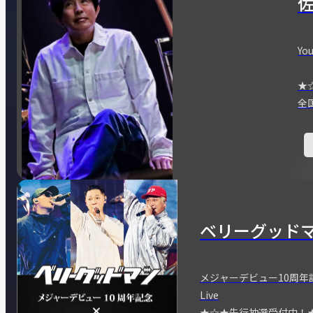
You
★
全
ベリーグッド
メジャーデビュー10周年記念
Live
★☆★先行抽選受付中！