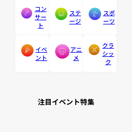
コン
ステ
スポ
サー
ージ
ーツ
ト
クラ
イベ
アニ
シッ
ント
メ
ク
注目イベント特集