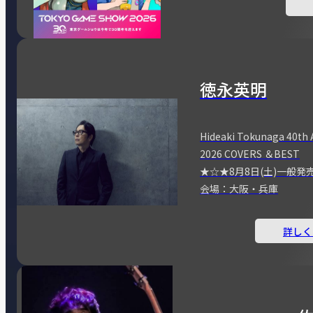
徳永英明
Hideaki Tokunaga 40th 
2026 COVERS ＆BEST
★☆★8月8日(土)一般発
会場：大阪・兵庫
詳しく