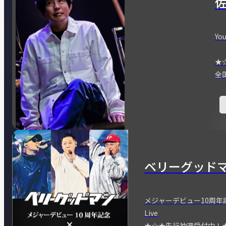
You
★
全
ベリーグッド
メジャーデビュー10周年記念
Live
★☆★先行抽選受付中！