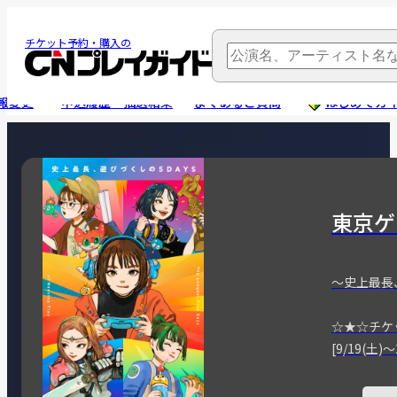
チケット予約・購入の
報変更
申込履歴・抽選結果
よくあるご質問
はじめてガ
東京ゲ
～史上最長
☆★☆チケ
[9/19(土