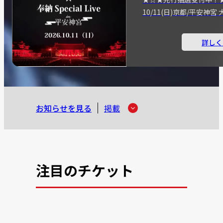
10/11(日)京都/平安神
詳しく
お知らせを見る
掲載
注目のチケット