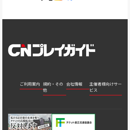
ご利用案内
規約・その
会社情報
主催者様向けサー
他
ビス
会社
会員登
チケッ
案内
採用
チケット
会員情
推奨環
録
ト販
情報
グル
GATE
申込履
プライ
報変更
境
売・運
ープ
よくあ
著作権
歴・抽
バシー
用ソリ
会社
はじめ
利用規
るご質
につい
選結果
ポリシ
ューシ
公演中
特商法
てガイ
約
問
て