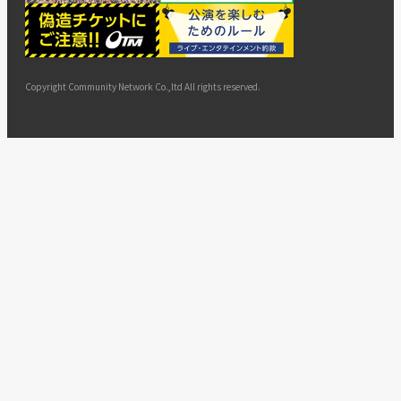
ー
ョン
サイト
カスタ
止・変
に基づ
ド
マップ
マーハ
更
く表示
ラスメ
ントへ
Copyright Community Network Co.,ltd All rights reserved.
の対応
指針