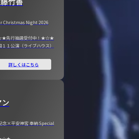
佐藤竹善
r Christmas Night 2026
☆★先行抽選受付中！★☆★
国１１公演（ライブハウス）
詳しくはこちら
マン
×平安神宮 奉納 Special
★☆★