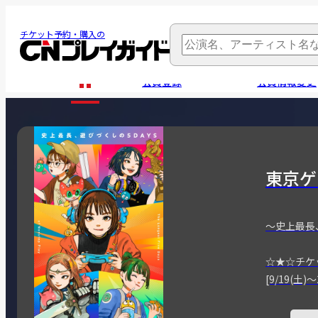
チケット予約・購入の
会員登録
会員情報変更
東京ゲ
～史上最長
☆★☆チケ
[9/19(土