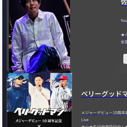
You
★
全
ベリーグッド
メジャーデビュー10周年記念
Live
★☆★先行抽選受付中！