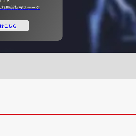
宮 大極殿前特設ステージ
はこちら