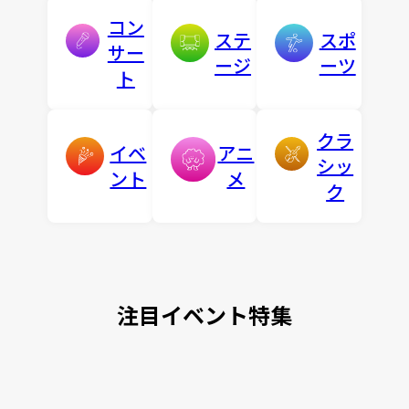
コン
ステ
スポ
サー
ージ
ーツ
ト
クラ
イベ
アニ
シッ
ント
メ
ク
注目イベント特集