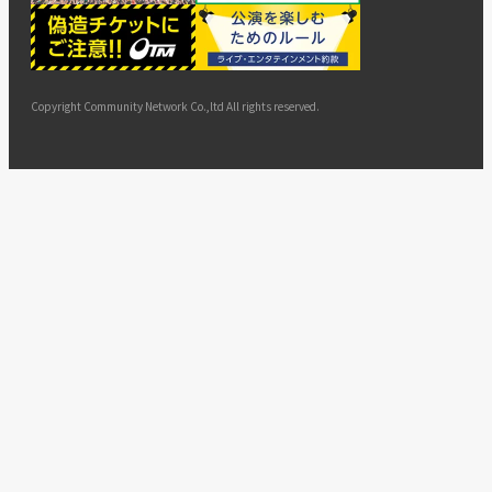
ー
ョン
サイト
カスタ
止・変
に基づ
ド
マップ
マーハ
更
く表示
ラスメ
ントへ
Copyright Community Network Co.,ltd All rights reserved.
の対応
指針