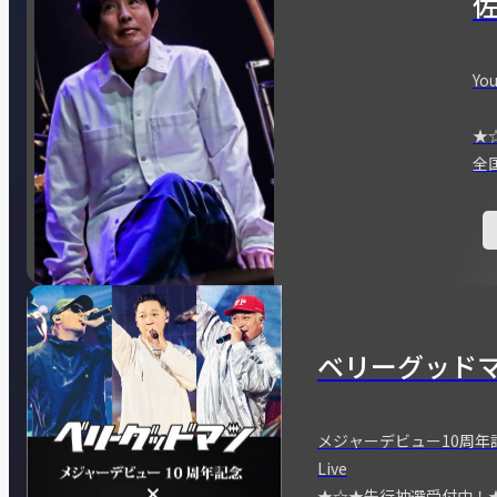
You
★
全
ベリーグッド
メジャーデビュー10周年記念
Live
★☆★先行抽選受付中！