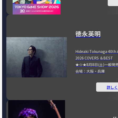
徳永英明
Hideaki Tokunaga 40th 
2026 COVERS ＆BEST
★☆★8月8日(土)一般発
会場：大阪・兵庫
詳しく