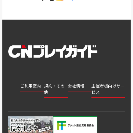
ご利用案内
規約・その
会社情報
主催者様向けサー
他
ビス
会社
会員登
チケッ
案内
採用
チケット
会員情
推奨環
録
ト販
情報
グル
GATE
申込履
プライ
報変更
境
売・運
ープ
よくあ
著作権
歴・抽
バシー
用ソリ
会社
はじめ
利用規
るご質
につい
選結果
ポリシ
ューシ
公演中
特商法
てガイ
約
問
て