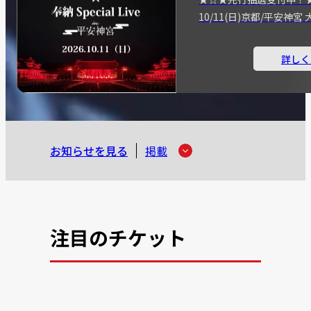
10/11(日)京都/平安神
詳しく
お知らせを見る
掲載
注目のチケット