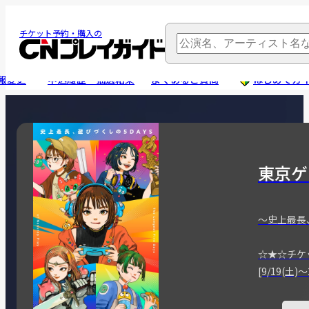
チケット予約・購入の
報変更
申込履歴・抽選結果
よくあるご質問
はじめてガ
東京ゲ
～史上最長
☆★☆チケ
[9/19(土