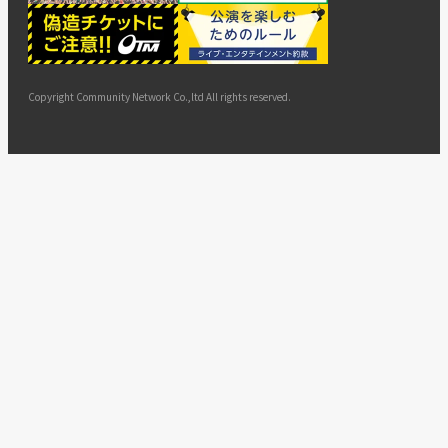
ー
ョン
サイト
カスタ
止・変
に基づ
ド
マップ
マーハ
更
く表示
ラスメ
ントへ
Copyright Community Network Co.,ltd All rights reserved.
の対応
指針