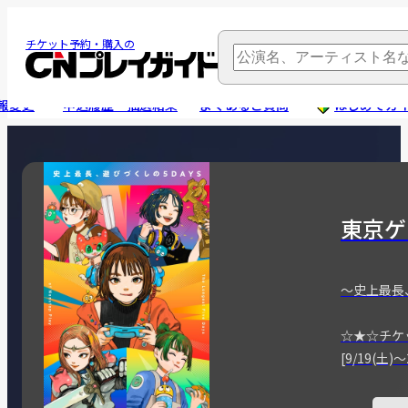
チケット予約・購入の
報変更
申込履歴・抽選結果
よくあるご質問
はじめてガ
東京ゲ
～史上最長
☆★☆チケ
[9/19(土