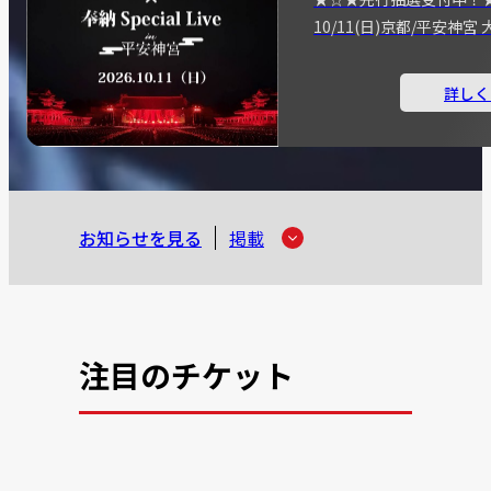
10/11(日)京都/平安神
詳しく
お知らせを見る
掲載
注目のチケット