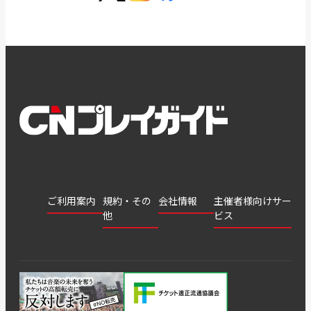
ご利用案内
規約・その
会社情報
主催者様向けサー
他
ビス
会社
会員登
チケッ
案内
採用
チケット
会員情
推奨環
録
ト販
情報
グル
GATE
申込履
プライ
報変更
境
売・運
ープ
よくあ
著作権
歴・抽
バシー
用ソリ
会社
はじめ
利用規
るご質
につい
選結果
ポリシ
ューシ
公演中
特商法
てガイ
約
問
て