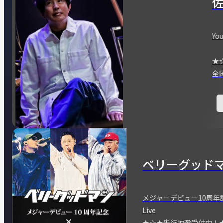
You
★
全
ベリーグッド
メジャーデビュー10周年記念
Live
★☆★先行抽選受付中！