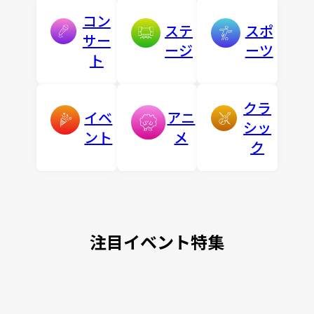
コン
ステ
スポ
サー
ージ
ーツ
ト
クラ
イベ
アニ
シッ
ント
メ
ク
注目イベント特集