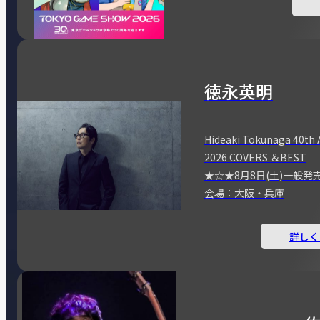
徳永英明
Hideaki Tokunaga 40th 
2026 COVERS ＆BEST
★☆★8月8日(土)一般発
会場：大阪・兵庫
詳しく