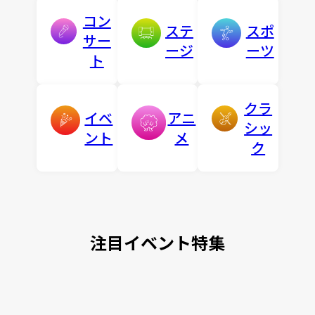
コン
ステ
スポ
サー
ージ
ーツ
ト
クラ
イベ
アニ
シッ
ント
メ
ク
注目イベント特集