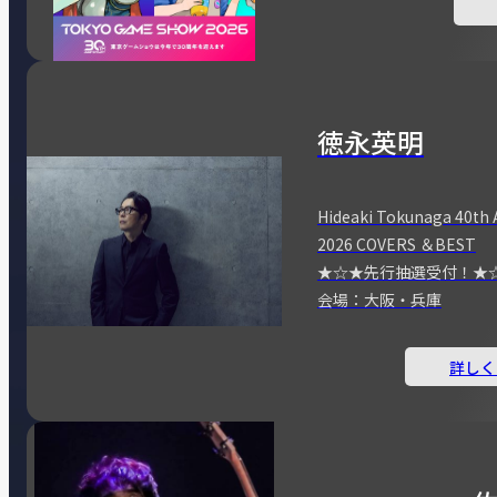
徳永英明
Hideaki Tokunaga 40th 
2026 COVERS ＆BEST
★☆★先行抽選受付！★
会場：大阪・兵庫
詳しく