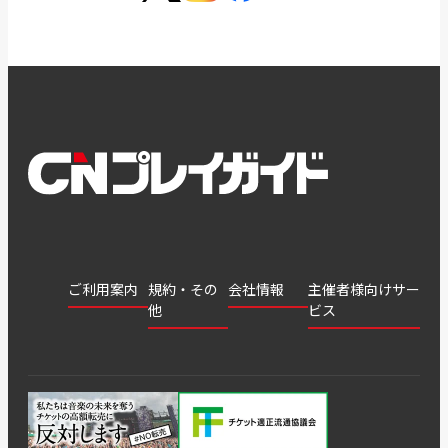
ご利用案内
規約・その
会社情報
主催者様向けサー
他
ビス
会社
会員登
チケッ
案内
採用
チケット
会員情
推奨環
録
ト販
情報
グル
GATE
申込履
プライ
報変更
境
売・運
ープ
よくあ
著作権
歴・抽
バシー
用ソリ
会社
はじめ
利用規
るご質
につい
選結果
ポリシ
ューシ
公演中
特商法
てガイ
約
問
て