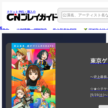
チケット予約・購入の
報変更
申込履歴・抽選結果
よくあるご質問
はじめてガ
東京ゲ
～史上最長
☆★☆チケ
[9/19(土