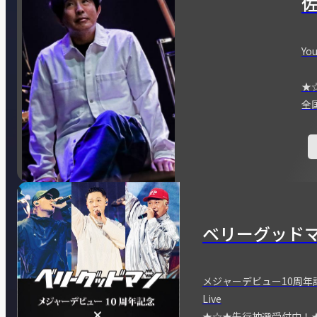
You
★
全
ベリーグッド
メジャーデビュー10周年記念
Live
★☆★先行抽選受付中！