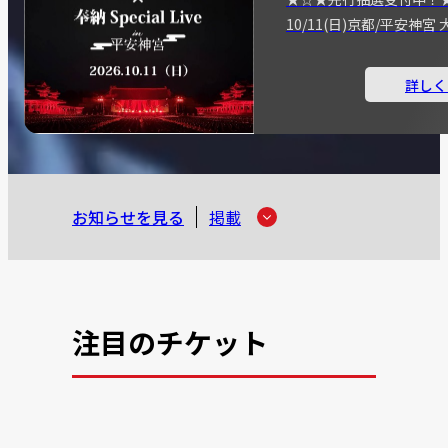
10/11(日)京都/平安神
詳しく
お知らせを見る
掲載
注目のチケット