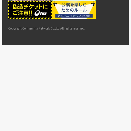
ー
ョン
サイト
カスタ
止・変
に基づ
ド
マップ
マーハ
更
く表示
ラスメ
ントへ
Copyright Community Network Co.,ltd All rights reserved.
の対応
指針