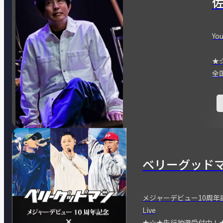
You
★
全
ベリーグッド
メジャーデビュー10周年記念
Live
★☆★先行抽選受付中！