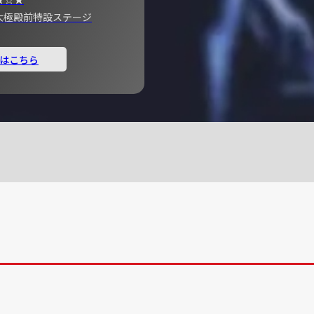
宮 大極殿前特設ステージ
はこちら