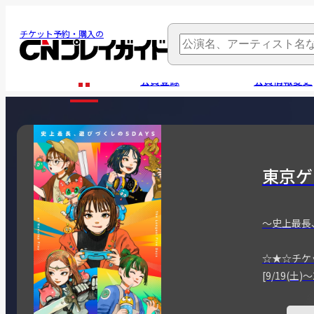
チケット予約・購入の
会員登録
会員情報変更
東京ゲ
～史上最長
☆★☆チケ
[9/19(土