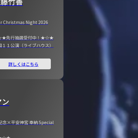
佐藤竹善
r Christmas Night 2026
☆★先行抽選受付中！★☆★
国１１公演（ライブハウス）
詳しくはこちら
マン
×平安神宮 奉納 Special
★☆★