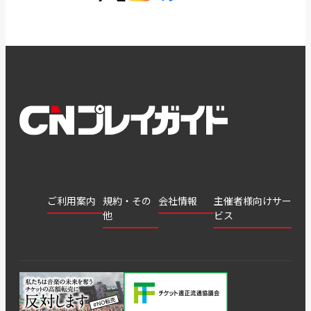
ご利用案内
規約・その
会社情報
主催者様向けサー
他
ビス
会社
会員登
チケッ
案内
採用
チケット
会員情
推奨環
録
ト販
情報
グル
GATE
申込履
プライ
報変更
境
売・運
ープ
よくあ
著作権
歴・抽
バシー
用ソリ
会社
はじめ
利用規
るご質
につい
選結果
ポリシ
ューシ
公演中
特商法
てガイ
約
問
て