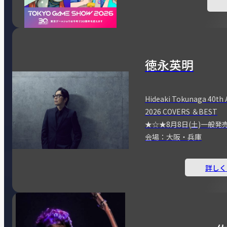
徳永英明
Hideaki Tokunaga 40th 
2026 COVERS ＆BEST
★☆★8月8日(土)一般発
会場：大阪・兵庫
詳しく