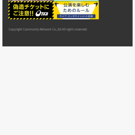
ー
ョン
サイト
カスタ
止・変
に基づ
ド
マップ
マーハ
更
く表示
ラスメ
ントへ
Copyright Community Network Co.,ltd All rights reserved.
の対応
指針