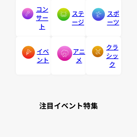
コン
ステ
スポ
サー
ージ
ーツ
ト
クラ
イベ
アニ
シッ
ント
メ
ク
注目イベント特集