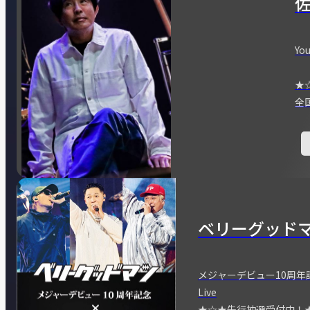
You
★
全
ベリーグッド
メジャーデビュー10周年記念
Live
★☆★先行抽選受付中！