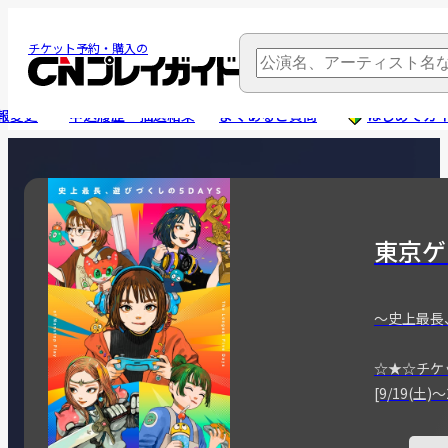
チケット予約・購入の
報変更
申込履歴・抽選結果
よくあるご質問
はじめてガ
東京ゲ
～史上最長
☆★☆チケ
[9/19(土