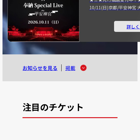
10/11(日)京都/平安神
詳しく
お知らせを見る
掲載
注目のチケット