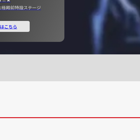
宮 大極殿前特設ステージ
はこちら