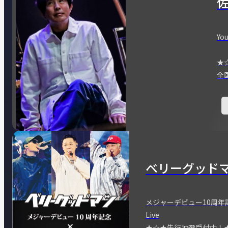
You
★
全
ベリーグッド
メジャーデビュー10周年記念
Live
★☆★先行抽選受付中！