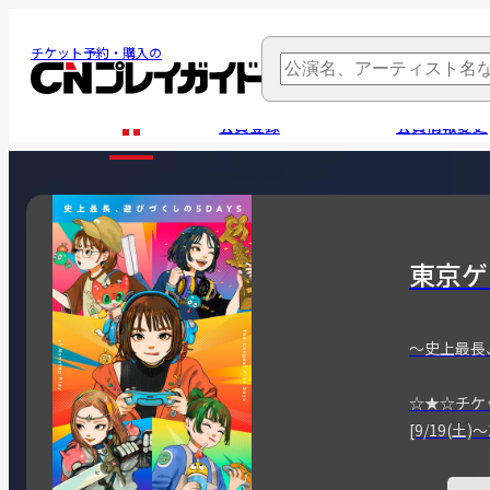
チケット予約・購入の
会員登録
会員情報変更
東京ゲ
～史上最長
☆★☆チケ
[9/19(土