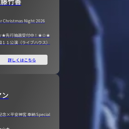
佐藤竹善
r Christmas Night 2026
☆★先行抽選受付中！★☆★
国１１公演（ライブハウス）
詳しくはこちら
マン
×平安神宮 奉納 Special
★☆★