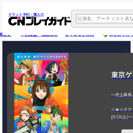
チケット予約・購入の
報変更
申込履歴・抽選結果
よくあるご質問
はじめてガ
東京ゲ
～史上最長
☆★☆チケ
[9/19(土