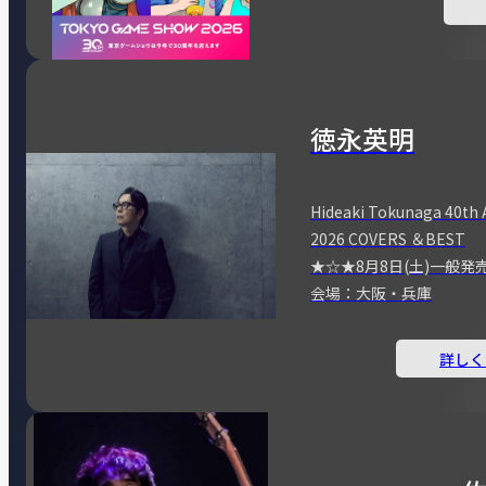
徳永英明
Hideaki Tokunaga 40th 
2026 COVERS ＆BEST
★☆★8月8日(土)一般発
会場：大阪・兵庫
詳しく