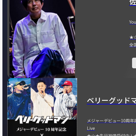
You
★
全
ベリーグッド
メジャーデビュー10周年記念
Live
★☆★先行抽選受付中！