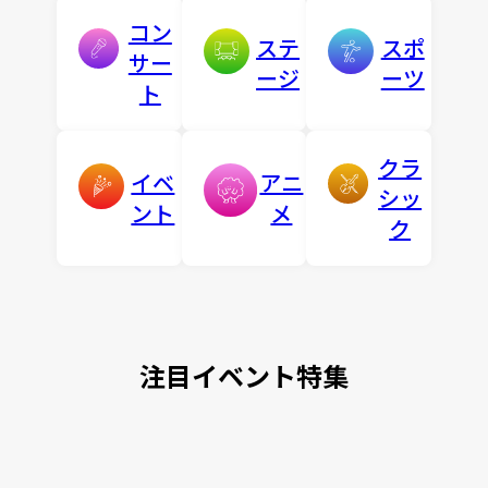
コン
ステ
スポ
サー
ージ
ーツ
ト
クラ
イベ
アニ
シッ
ント
メ
ク
注目イベント特集