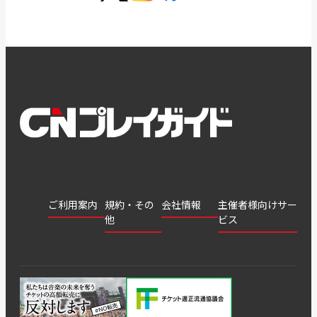
ご利用案内
規約・その
会社情報
主催者様向けサー
他
ビス
会社
会員登
チケッ
案内
採用
チケット
会員情
推奨環
録
ト販
情報
グル
GATE
申込履
プライ
報変更
境
売・運
ープ
よくあ
著作権
歴・抽
バシー
用ソリ
会社
はじめ
利用規
るご質
につい
選結果
ポリシ
ューシ
公演中
特商法
てガイ
約
問
て