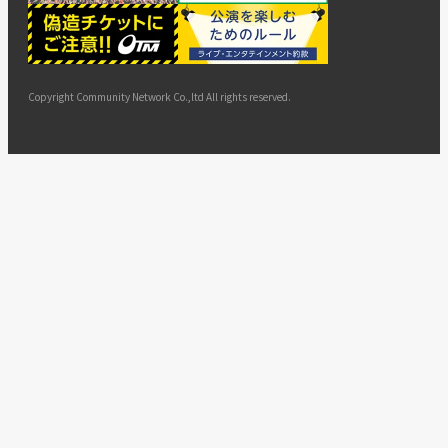
ー
ョン
サイト
カスタ
止・変
に基づ
ド
マップ
マーハ
更
く表示
ラスメ
ントへ
Copyright Community Network Co.,ltd All rights reserved.
の対応
指針