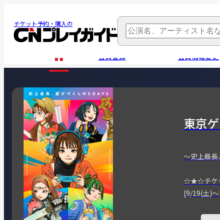
チケット予約・購入の
会員登録
会員情報変更
東京ゲ
～史上最長
☆★☆チケ
[9/19(土