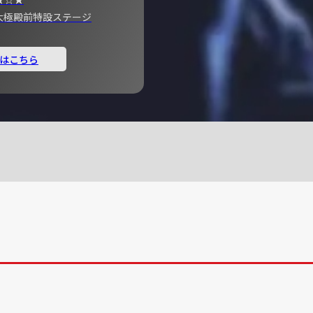
宮 大極殿前特設ステージ
はこちら