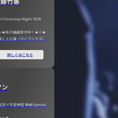
佐藤竹善
r Christmas Night 2026
☆★先行抽選受付中！★☆★
国１１公演（ライブハウス）
詳しくはこちら
マン
×平安神宮 奉納 Special
★☆★