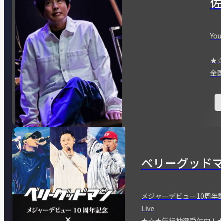
You
★
全
ベリーグッド
メジャーデビュー10周年記念
Live
★☆★先行抽選受付中！