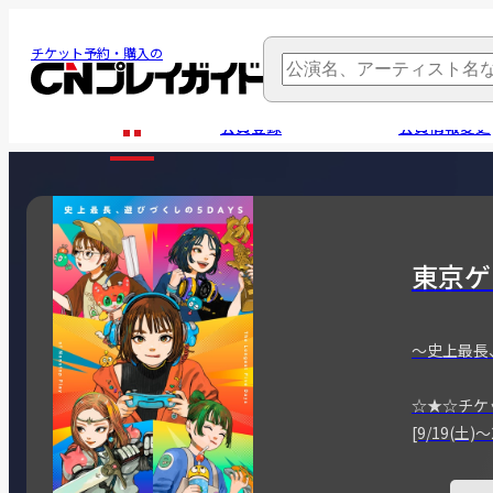
チケット予約・購入の
会員登録
会員情報変更
東京ゲ
～史上最長
☆★☆チケ
[9/19(土