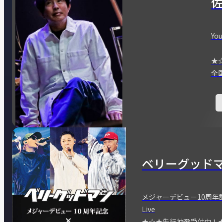
You
★
全
ベリーグッド
メジャーデビュー10周年記念
Live
★☆★先行抽選受付中！