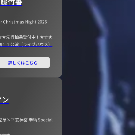
佐藤竹善
r Christmas Night 2026
☆★先行抽選受付中！★☆★
国１１公演（ライブハウス）
詳しくはこちら
マン
×平安神宮 奉納 Special
★☆★