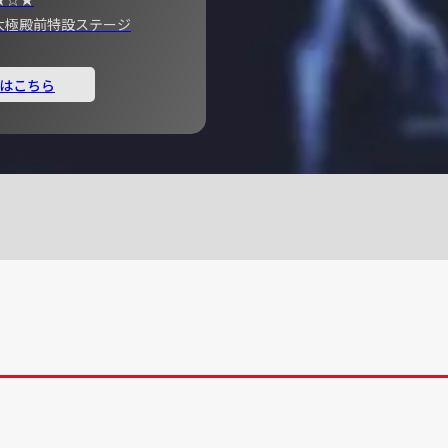
宮 大極殿前特設ステージ
はこちら