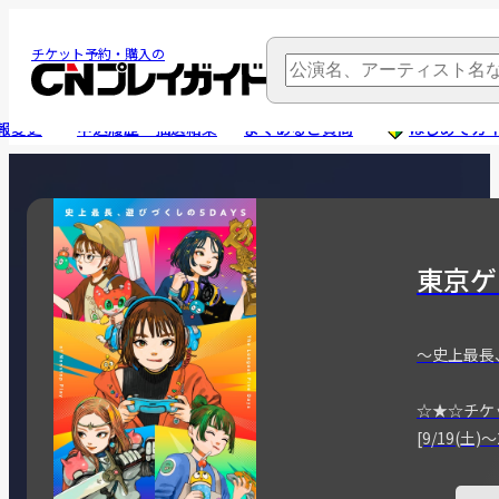
チケット予約・購入の
報変更
申込履歴・抽選結果
よくあるご質問
はじめてガ
東京ゲ
～史上最長
☆★☆チケ
[9/19(土