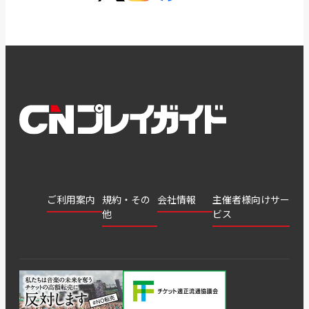
ご利用案内
規約・その
会社情報
主催者様向けサー
他
ビス
会社
会員登
チケッ
案内
採用
チケット
会員情
推奨環
録
ト販
情報
グル
GATE
申込履
プライ
報変更
境
売・運
ープ
よくあ
著作権
歴・抽
バシー
用ソリ
会社
はじめ
利用規
るご質
につい
選結果
ポリシ
ューシ
公演中
特商法
てガイ
約
問
て