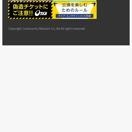
ー
ョン
サイト
カスタ
止・変
に基づ
ド
マップ
マーハ
更
く表示
ラスメ
ントへ
Copyright Community Network Co.,ltd All rights reserved.
の対応
指針