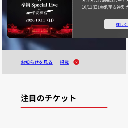
10/11(日)京都/平安神
詳しく
お知らせを見る
掲載
注目のチケット