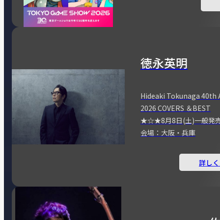
徳永英明
Hideaki Tokunaga 40th 
2026 COVERS ＆BEST
★☆★8月8日(土)一般発
会場：大阪・兵庫
詳しく