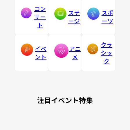
コン
ステ
スポ
サー
ージ
ーツ
ト
クラ
イベ
アニ
シッ
ント
メ
ク
注目イベント特集