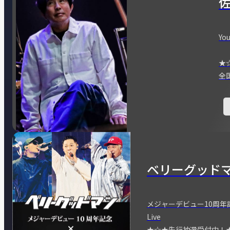
You
★
全
ベリーグッド
メジャーデビュー10周年記念
Live
★☆★先行抽選受付中！