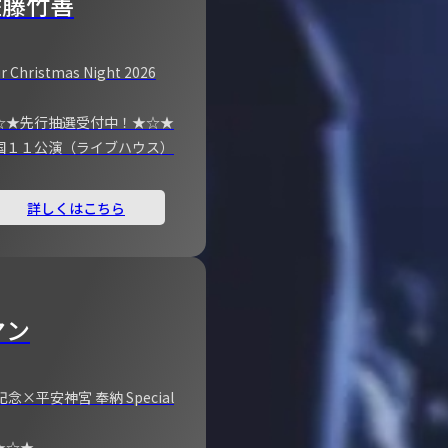
佐藤竹善
r Christmas Night 2026
☆★先行抽選受付中！★☆★
国１１公演（ライブハウス）
詳しくはこちら
マン
×平安神宮 奉納 Special
★☆★