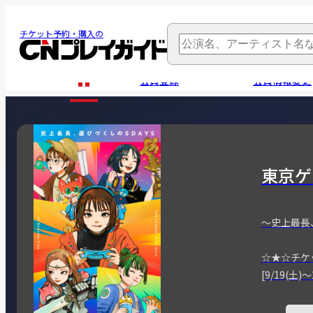
チケット予約・購入の
会員登録
会員情報変更
東京ゲ
～史上最長
☆★☆チケ
[9/19(土