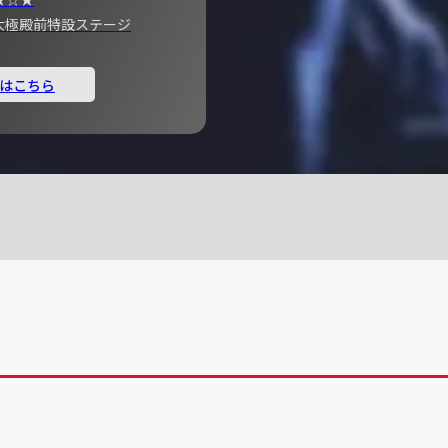
宮 大極殿前特設ステージ
はこちら