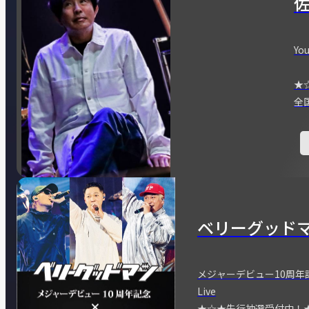
You
★
全
ベリーグッド
メジャーデビュー10周年記念
Live
★☆★先行抽選受付中！