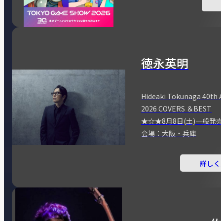
徳永英明
Hideaki Tokunaga 40th 
2026 COVERS ＆BEST
★☆★8月8日(土)一般発
会場：大阪・兵庫
詳しく