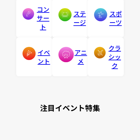
コン
ステ
スポ
サー
ージ
ーツ
ト
クラ
イベ
アニ
シッ
ント
メ
ク
注目イベント特集