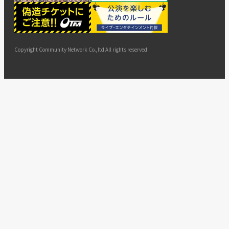
ー
ョン
サイト
カスタ
止・変
に基づ
ド
マップ
マーハ
更
く表示
ラスメ
ントへ
Copyright Community Network Co.,ltd All rights reserved.
の対応
指針