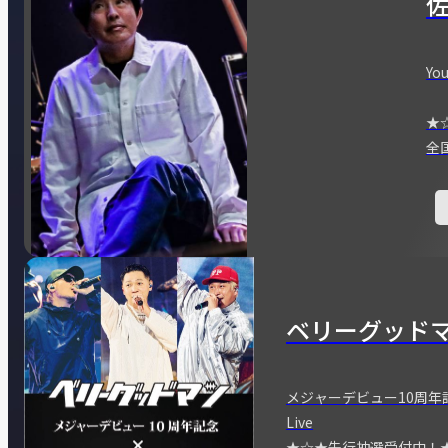
You
★
全
ベリーグッド
メジャーデビュー10周年記念
Live
★☆★先行抽選受付中！