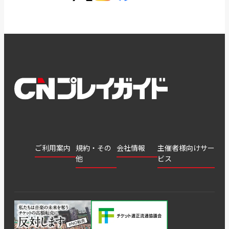
ご利用案内
規約・その
会社情報
主催者様向けサー
他
ビス
会社
会員登
チケッ
案内
採用
チケット
会員情
推奨環
録
ト販
情報
グル
GATE
申込履
プライ
報変更
境
売・運
ープ
よくあ
著作権
歴・抽
バシー
用ソリ
会社
はじめ
利用規
るご質
につい
選結果
ポリシ
ューシ
公演中
特商法
てガイ
約
問
て