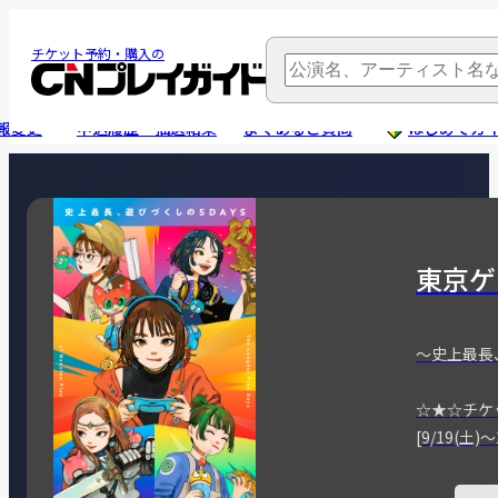
チケット予約・購入の
報変更
申込履歴・抽選結果
よくあるご質問
はじめてガ
東京ゲ
～史上最長
☆★☆チケ
[9/19(土