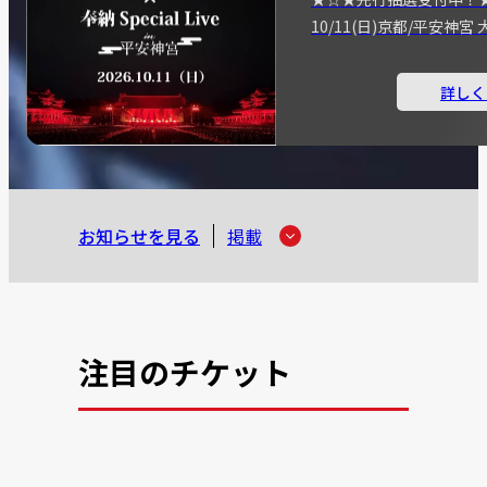
10/11(日)京都/平安神
詳しく
お知らせを見る
掲載
注目のチケット