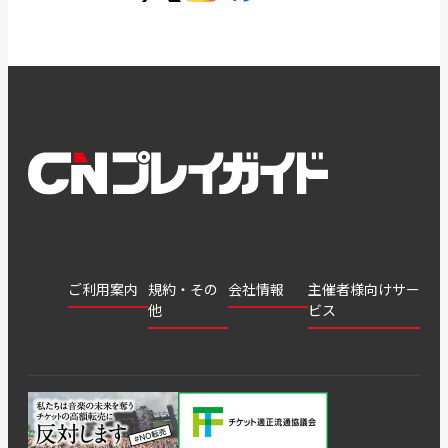
ご利用案内
規約・その
会社情報
主催者様向けサー
他
ビス
会社
会員登
チケッ
案内
採用
チケット
会員情
推奨環
録
ト販
情報
グル
GATE
申込履
プライ
報変更
境
売・運
ープ
よくあ
著作権
歴・抽
バシー
用ソリ
会社
はじめ
利用規
るご質
につい
選結果
ポリシ
ューシ
公演中
特商法
てガイ
約
問
て