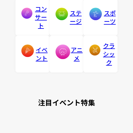
コン
ステ
スポ
サー
ージ
ーツ
ト
クラ
イベ
アニ
シッ
ント
メ
ク
注目イベント特集