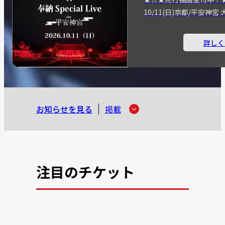
10/11(日)京都/平安神
詳しく
お知らせを見る
掲載
注目のチケット