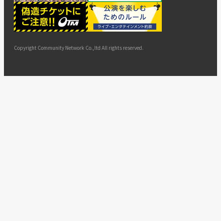
ー
ョン
サイト
カスタ
止・変
に基づ
ド
マップ
マーハ
更
く表示
ラスメ
ントへ
Copyright Community Network Co.,ltd All rights reserved.
の対応
指針