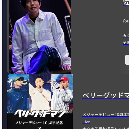
You
★
全
ベリーグッド
メジャーデビュー10周年記念
Live
★☆★先行抽選受付中！