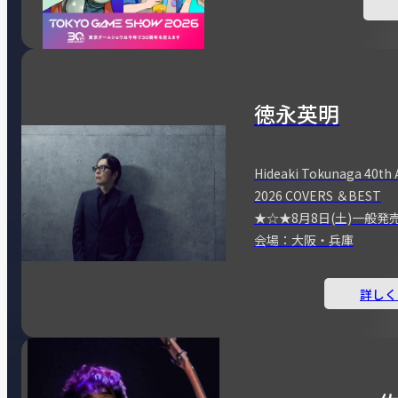
徳永英明
Hideaki Tokunaga 40th 
2026 COVERS ＆BEST
★☆★8月8日(土)一般発
会場：大阪・兵庫
詳しく