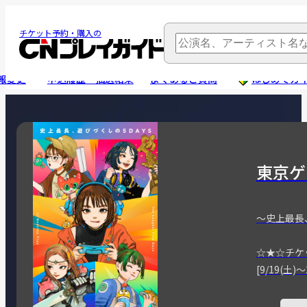
チケット予約・購入の
報変更
申込履歴・抽選結果
よくあるご質問
はじめてガ
東京ゲ
～史上最長
☆★☆チケ
[9/19(土