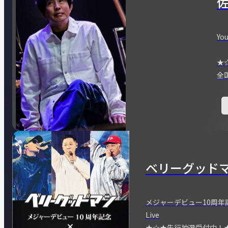
You
★
全
ベリーグッド
メジャーデビュー10周年記念
Live
★☆★先行抽選受付中！