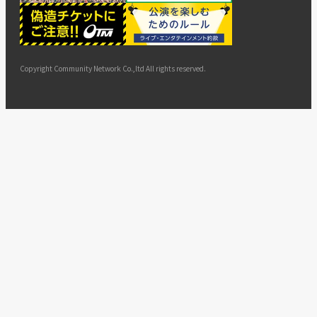
ー
ョン
サイト
カスタ
止・変
に基づ
ド
マップ
マーハ
更
く表示
ラスメ
ントへ
Copyright Community Network Co.,ltd All rights reserved.
の対応
指針