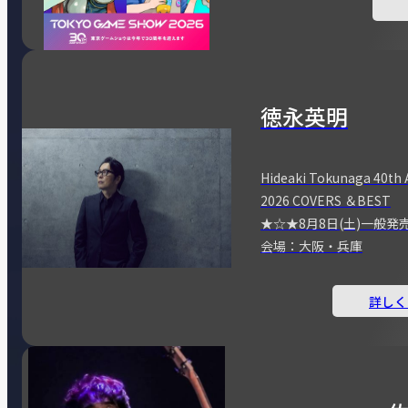
徳永英明
Hideaki Tokunaga 40th 
2026 COVERS ＆BEST
★☆★8月8日(土)一般発
会場：大阪・兵庫
詳しく