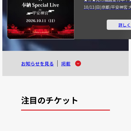
10/11(日)京都/平安神
詳しく
お知らせを見る
掲載
注目のチケット