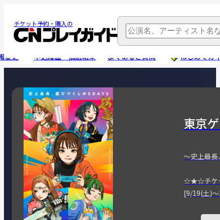
チケット予約・購入の
報変更
申込履歴・抽選結果
よくあるご質問
はじめてガ
東京ゲ
～史上最長
☆★☆チケ
[9/19(土