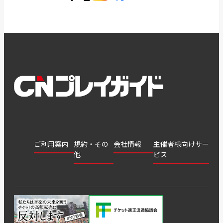
ご利用案内
規約・その
会社情報
主催者様向けサー
他
ビス
会社
会員登
チケッ
案内
採用
チケット
会員情
推奨環
録
ト販
情報
グル
GATE
申込履
プライ
報変更
境
売・運
ープ
よくあ
著作権
歴・抽
バシー
用ソリ
会社
はじめ
利用規
るご質
につい
選結果
ポリシ
ューシ
公演中
特商法
てガイ
約
問
て