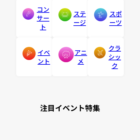
コン
ステ
スポ
サー
ージ
ーツ
ト
クラ
イベ
アニ
シッ
ント
メ
ク
注目イベント特集