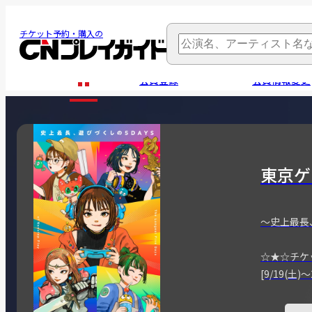
チケット予約・購入の
会員登録
会員情報変更
東京ゲ
～史上最長
☆★☆チケ
[9/19(土