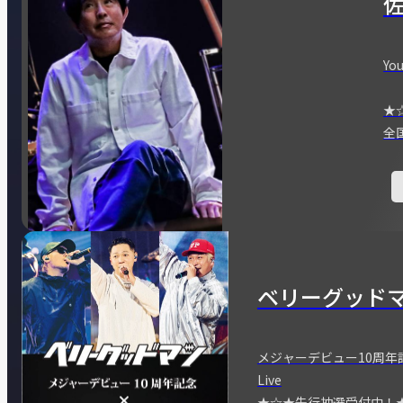
You
★
全
ベリーグッド
メジャーデビュー10周年記念
Live
★☆★先行抽選受付中！