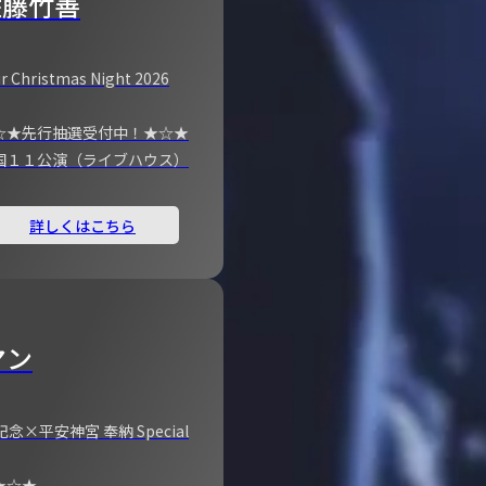
佐藤竹善
r Christmas Night 2026
☆★先行抽選受付中！★☆★
国１１公演（ライブハウス）
詳しくはこちら
マン
×平安神宮 奉納 Special
★☆★