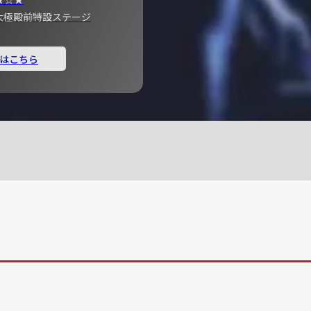
宮 大極殿前特設ステージ
はこちら