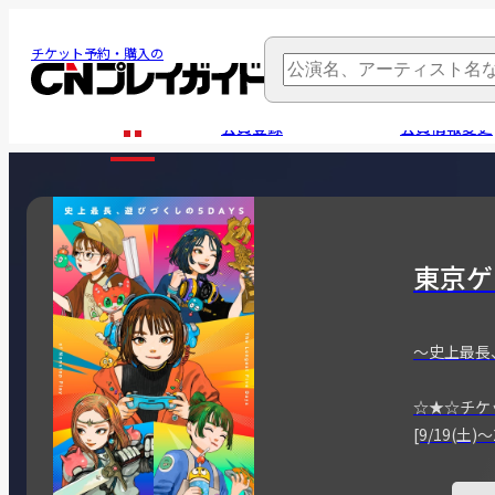
チケット予約・購入の
会員登録
会員情報変更
東京ゲ
～史上最長
☆★☆チケ
[9/19(土