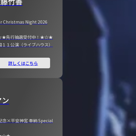
佐藤竹善
r Christmas Night 2026
☆★先行抽選受付中！★☆★
国１１公演（ライブハウス）
詳しくはこちら
マン
×平安神宮 奉納 Special
★☆★