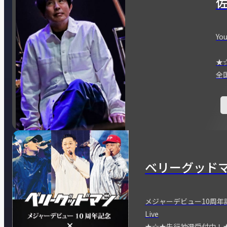
You
★
全
ベリーグッド
メジャーデビュー10周年記念
Live
★☆★先行抽選受付中！