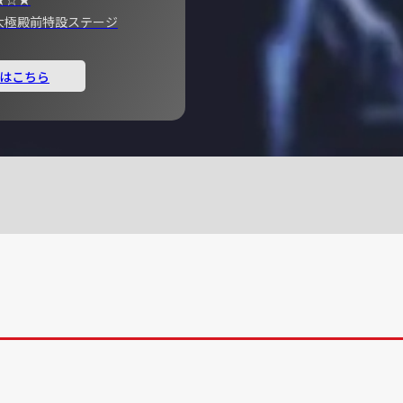
宮 大極殿前特設ステージ
はこちら