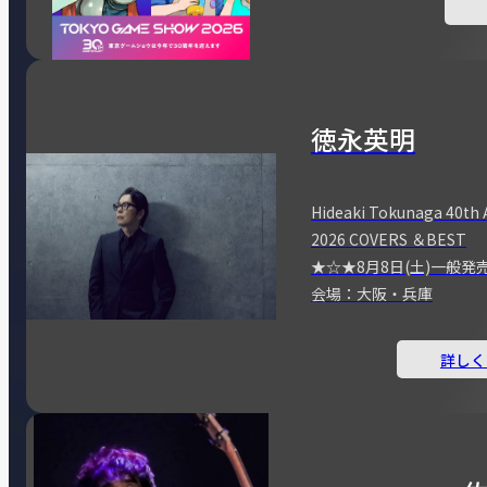
徳永英明
Hideaki Tokunaga 40th 
2026 COVERS ＆BEST
★☆★8月8日(土)一般発
会場：大阪・兵庫
詳しく