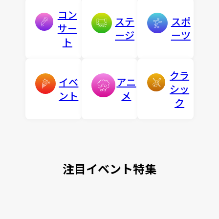
コン
ステ
スポ
サー
ージ
ーツ
ト
クラ
イベ
アニ
シッ
ント
メ
ク
注目イベント特集