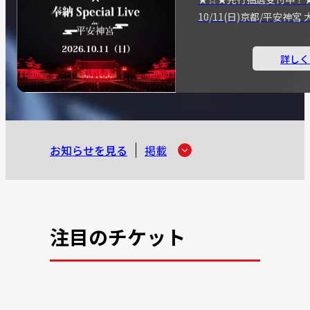
10/11(日)京都/平安神
詳しく
お知らせを見る
掲載
注目のチケット