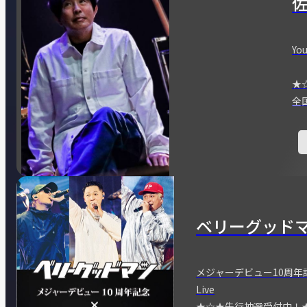
You
★
全
ベリーグッド
メジャーデビュー10周年記念
Live
★☆★先行抽選受付中！