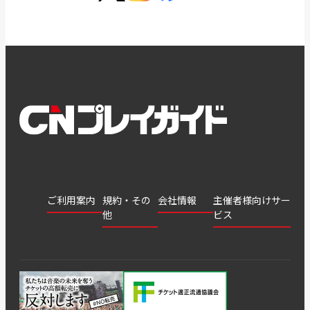
ご利用案内
規約・その
会社情報
主催者様向けサー
他
ビス
会社
会員登
チケッ
案内
採用
チケット
会員情
推奨環
録
ト販
情報
グル
GATE
申込履
プライ
報変更
境
売・運
ープ
よくあ
著作権
歴・抽
バシー
用ソリ
会社
はじめ
利用規
るご質
につい
選結果
ポリシ
ューシ
公演中
特商法
てガイ
約
問
て