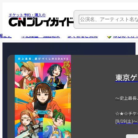
チケット予約・購入の
報変更
申込履歴・抽選結果
よくあるご質問
はじめてガ
東京ゲ
～史上最長
☆★☆チケ
[9/19(土