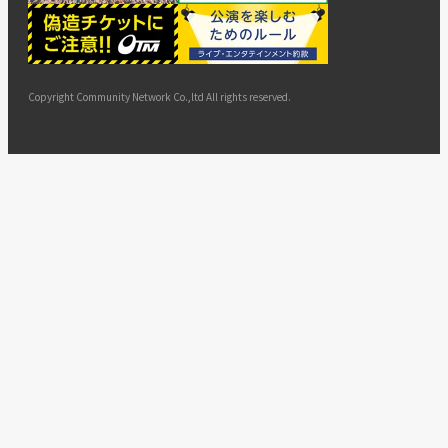
ー
ョン
サイト
カスタ
止・変
に基づ
ド
マップ
マーハ
更
く表示
ラスメ
ントへ
Copyright Community Network Co.,ltd All rights reserved.
の対応
指針