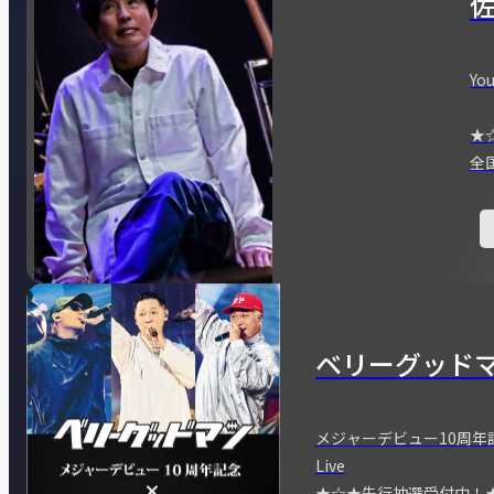
You
★
全
ベリーグッド
メジャーデビュー10周年記念
Live
★☆★先行抽選受付中！