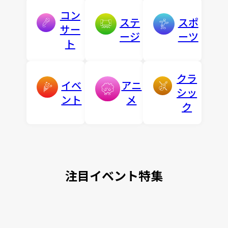
コン
ステ
スポ
サー
ージ
ーツ
ト
クラ
イベ
アニ
シッ
ント
メ
ク
注目イベント特集