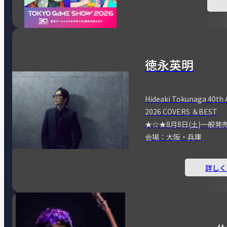
徳永英明
Hideaki Tokunaga 40th 
2026 COVERS ＆BEST
★☆★8月8日(土)一般発
会場：大阪・兵庫
詳しく