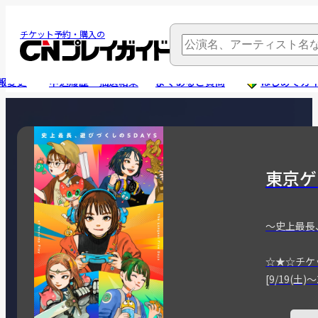
チケット予約・購入の
報変更
申込履歴・抽選結果
よくあるご質問
はじめてガ
東京ゲ
～史上最長
☆★☆チケ
[9/19(土