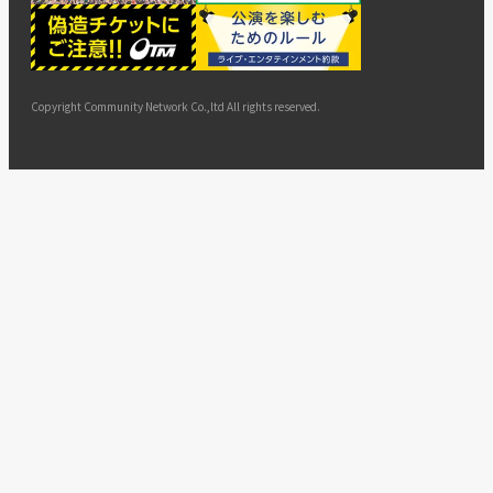
ー
ョン
サイト
カスタ
止・変
に基づ
ド
マップ
マーハ
更
く表示
ラスメ
ントへ
Copyright Community Network Co.,ltd All rights reserved.
の対応
指針