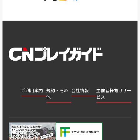
ご利用案内
規約・その
会社情報
主催者様向けサー
他
ビス
会社
会員登
チケッ
案内
採用
チケット
会員情
推奨環
録
ト販
情報
グル
GATE
申込履
プライ
報変更
境
売・運
ープ
よくあ
著作権
歴・抽
バシー
用ソリ
会社
はじめ
利用規
るご質
につい
選結果
ポリシ
ューシ
公演中
特商法
てガイ
約
問
て