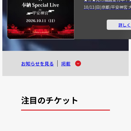
10/11(日)京都/平安神
詳しく
お知らせを見る
掲載
注目のチケット