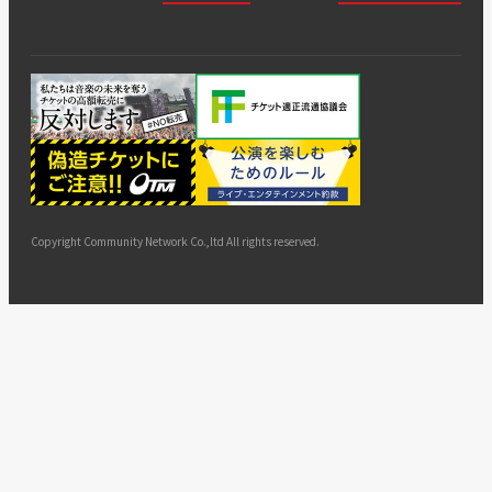
会社
会員登
チケッ
案内
採用
チケット
会員情
推奨環
録
ト販
情報
グル
GATE
申込履
プライ
報変更
境
売・運
ープ
よくあ
著作権
歴・抽
バシー
用ソリ
会社
はじめ
利用規
るご質
につい
選結果
ポリシ
ューシ
公演中
特商法
てガイ
約
問
て
ー
ョン
サイト
カスタ
止・変
に基づ
ド
マップ
マーハ
更
く表示
ラスメ
ントへ
Copyright Community Network Co.,ltd All rights reserved.
の対応
指針