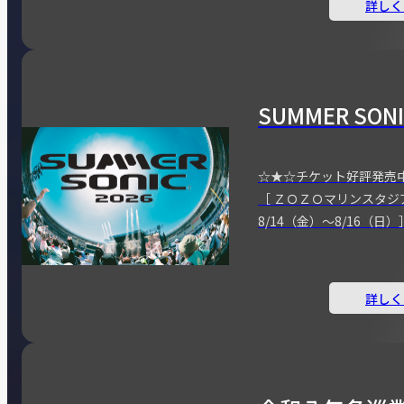
詳しく
SUMMER SONI
☆★☆チケット好評発売
［ ＺＯＺＯマリンスタジ
8/14（金）～8/16（日）
詳しく