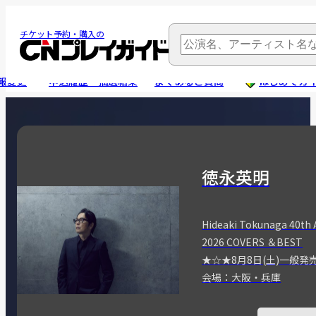
チケット予約・購入の
報変更
申込履歴・抽選結果
よくあるご質問
はじめてガ
徳永英明
Hideaki Tokunaga 40th 
2026 COVERS ＆BEST
★☆★8月8日(土)一般発
会場：大阪・兵庫