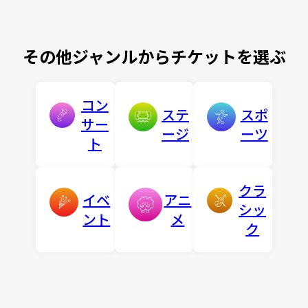
その他ジャンルからチケットを選ぶ
コン
ステ
スポ
サー
ージ
ーツ
ト
クラ
イベ
アニ
シッ
ント
メ
ク