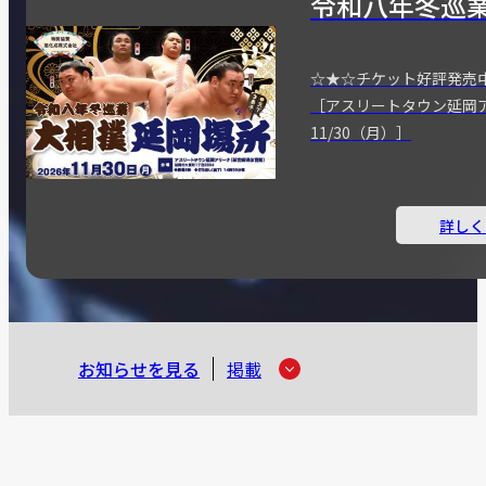
令和八年冬巡
☆★☆チケット好評発売
［アスリートタウン延岡
11/30（月）］
詳しく
お知らせを見る
掲載