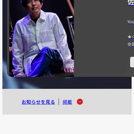
You
★
全
お知らせを見る
掲載