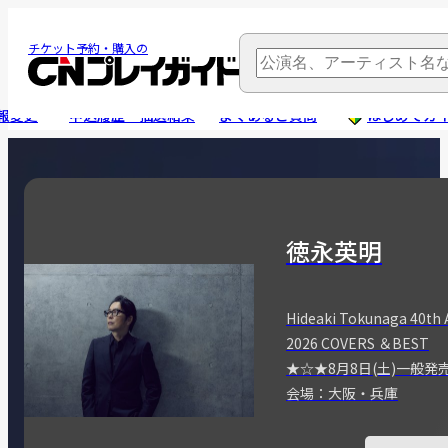
チケット予約・購入の
報変更
申込履歴・抽選結果
よくあるご質問
はじめてガ
徳永英明
Hideaki Tokunaga 40th 
2026 COVERS ＆BEST
★☆★8月8日(土)一般発
会場：大阪・兵庫