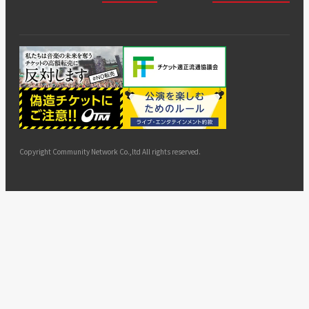
会社
会員登
チケッ
案内
採用
チケット
会員情
推奨環
録
ト販
情報
グル
GATE
申込履
プライ
報変更
境
売・運
ープ
よくあ
著作権
歴・抽
バシー
用ソリ
会社
はじめ
利用規
るご質
につい
選結果
ポリシ
ューシ
公演中
特商法
てガイ
約
問
て
ー
ョン
サイト
カスタ
止・変
に基づ
ド
マップ
マーハ
更
く表示
ラスメ
ントへ
Copyright Community Network Co.,ltd All rights reserved.
の対応
指針