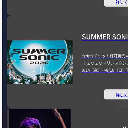
詳しく
SUMMER SONI
☆★☆チケット好評発売
［ ＺＯＺＯマリンスタジ
8/14（金）～8/16（日）
詳しく