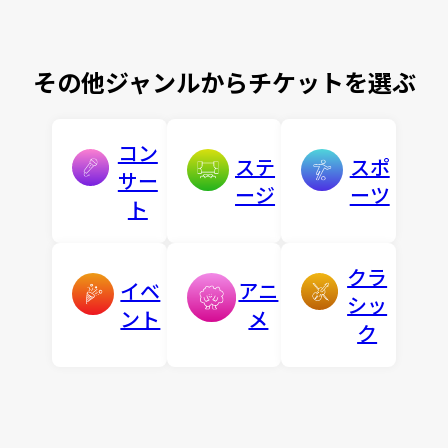
その他ジャンルからチケットを選ぶ
コン
ステ
スポ
サー
ージ
ーツ
ト
クラ
イベ
アニ
シッ
ント
メ
ク