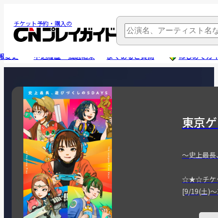
チケット予約・購入の
報変更
申込履歴・抽選結果
よくあるご質問
はじめてガ
東京ゲ
～史上最長
☆★☆チケ
[9/19(土