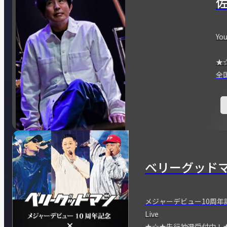
You
★
全
ベリーグッド
メジャーデビュー10周年記念
Live
★☆★先行抽選受付中！