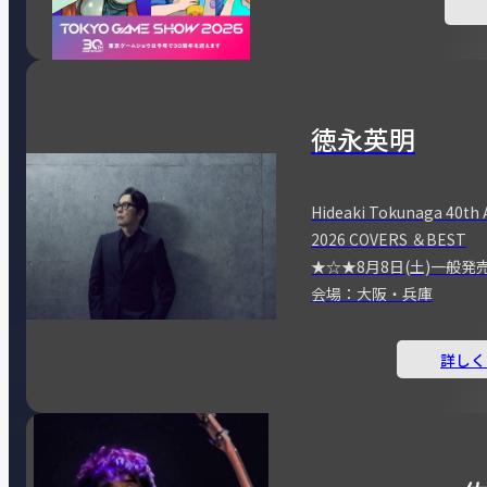
徳永英明
Hideaki Tokunaga 40th 
2026 COVERS ＆BEST
★☆★8月8日(土)一般発
会場：大阪・兵庫
詳しく