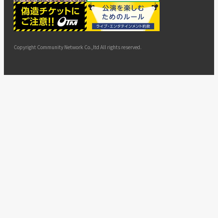
ー
ョン
サイト
カスタ
止・変
に基づ
ド
マップ
マーハ
更
く表示
ラスメ
ントへ
Copyright Community Network Co.,ltd All rights reserved.
の対応
指針