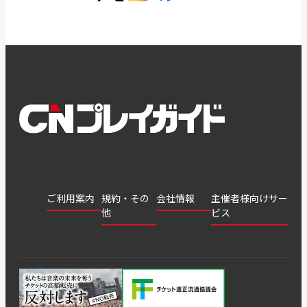
ご利用案内
規約・その
会社情報
主催者様向けサー
他
ビス
会社
会員登
チケッ
案内
採用
チケット
会員情
推奨環
録
ト販
情報
グル
GATE
申込履
プライ
報変更
境
売・運
ープ
よくあ
著作権
歴・抽
バシー
用ソリ
会社
はじめ
利用規
るご質
につい
選結果
ポリシ
ューシ
公演中
特商法
てガイ
約
問
て