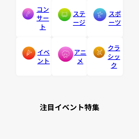
コン
ステ
スポ
サー
ージ
ーツ
ト
クラ
イベ
アニ
シッ
ント
メ
ク
注目イベント特集