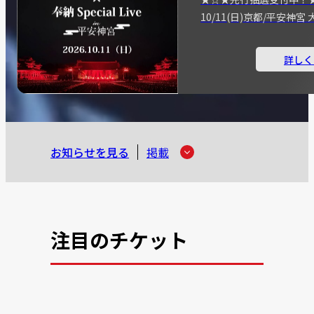
10/11(日)京都/平安神
詳しく
お知らせを見る
掲載
注目のチケット