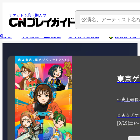
チケット予約・購入の
報変更
申込履歴・抽選結果
よくあるご質問
はじめてガ
東京ゲ
～史上最長
☆★☆チケ
[9/19(土