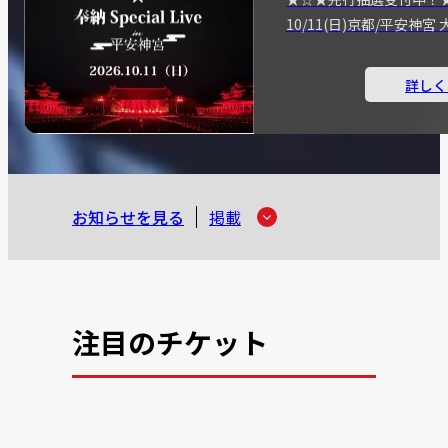
10/11(日)京都/平安神
詳しく
お知らせを見る
掲載
注目のチケット