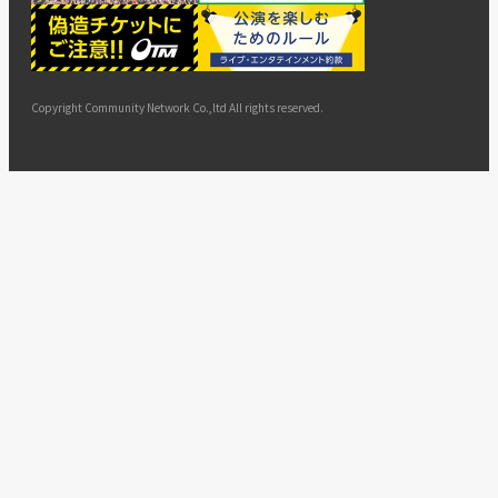
ー
ョン
サイト
カスタ
止・変
に基づ
ド
マップ
マーハ
更
く表示
ラスメ
ントへ
Copyright Community Network Co.,ltd All rights reserved.
の対応
指針