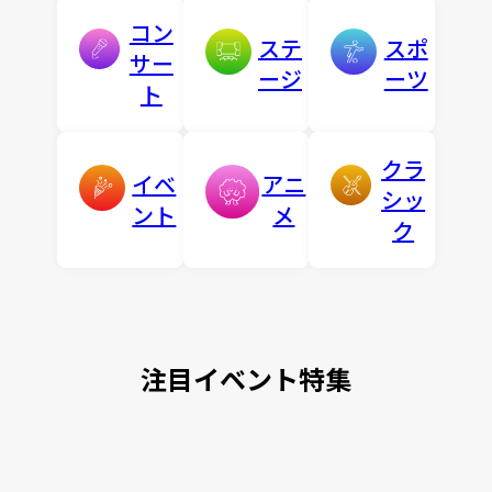
コン
ステ
スポ
サー
ージ
ーツ
ト
クラ
イベ
アニ
シッ
ント
メ
ク
注目イベント特集