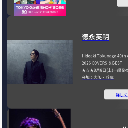
徳永英明
Hideaki Tokunaga 40th 
2026 COVERS ＆BEST
★☆★8月8日(土)一般発
会場：大阪・兵庫
詳しく