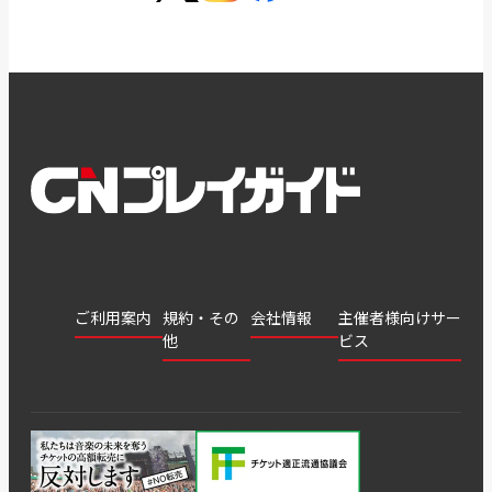
ご利用案内
規約・その
会社情報
主催者様向けサー
他
ビス
会社
会員登
チケッ
案内
採用
チケット
会員情
推奨環
録
ト販
情報
グル
GATE
申込履
プライ
報変更
境
売・運
ープ
よくあ
著作権
歴・抽
バシー
用ソリ
会社
はじめ
利用規
るご質
につい
選結果
ポリシ
ューシ
公演中
特商法
てガイ
約
問
て