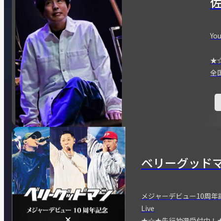
You
★
全
ベリーグッド
メジャーデビュー10周年記念
Live
★☆★先行抽選受付中！