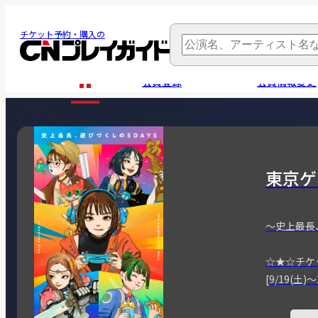
チケット予約・購入の
会員登録
会員情報変更
東京ゲ
～史上最長
☆★☆チケ
[9/19(土