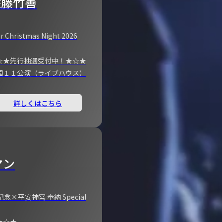
佐藤竹善
r Christmas Night 2026
☆★先行抽選受付中！★☆★
国１１公演（ライブハウス）
詳しくはこちら
マン
×平安神宮 奉納 Special
★☆★