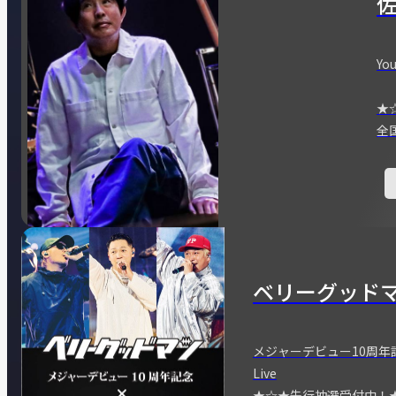
You
★
全
ベリーグッド
メジャーデビュー10周年記念
Live
★☆★先行抽選受付中！