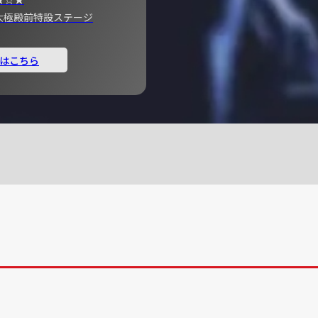
宮 大極殿前特設ステージ
はこちら