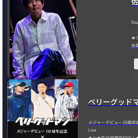
You
★
全
ベリーグッド
メジャーデビュー10周年記念
Live
★☆★先行抽選受付中！