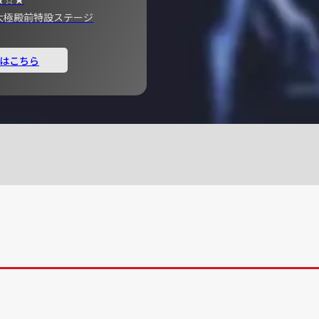
宮 大極殿前特設ステージ
はこちら