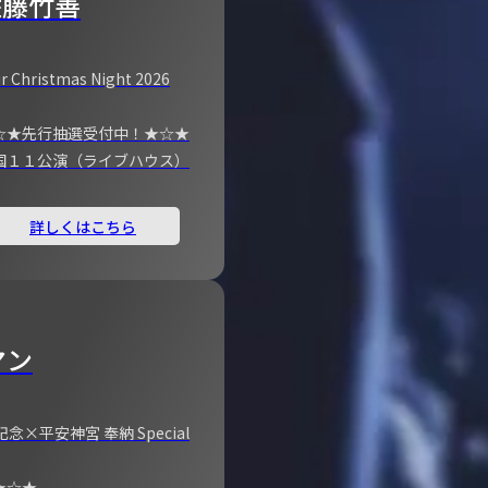
佐藤竹善
r Christmas Night 2026
☆★先行抽選受付中！★☆★
国１１公演（ライブハウス）
詳しくはこちら
マン
×平安神宮 奉納 Special
★☆★