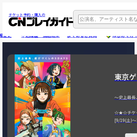
チケット予約・購入の
報変更
申込履歴・抽選結果
よくあるご質問
はじめてガ
東京ゲ
～史上最長
☆★☆チケ
[9/19(土