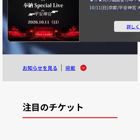
10/11(日)京都/平安神
詳しく
お知らせを見る
掲載
注目のチケット