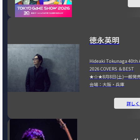
徳永英明
Hideaki Tokunaga 40th 
2026 COVERS ＆BEST
★☆★8月8日(土)一般発
会場：大阪・兵庫
詳しく