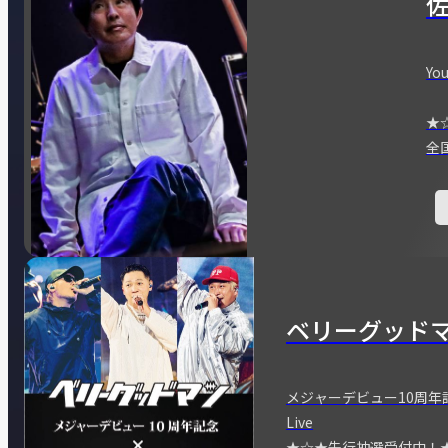
You
★
全
ベリーグッド
メジャーデビュー10周年記念
Live
★☆★先行抽選受付中！