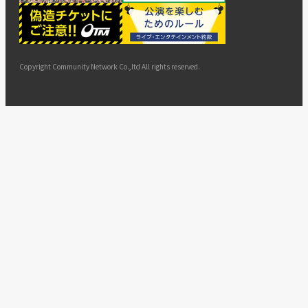
ー
ョン
サイト
カスタ
止・変
に基づ
ド
マップ
マーハ
更
く表示
ラスメ
ントへ
Copyright Community Network Co.,ltd All rights reserved.
の対応
指針