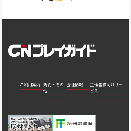
ご利用案内
規約・その
会社情報
主催者様向けサー
他
ビス
会社
会員登
チケッ
案内
採用
チケット
会員情
推奨環
録
ト販
情報
グル
GATE
申込履
プライ
報変更
境
売・運
ープ
よくあ
著作権
歴・抽
バシー
用ソリ
会社
はじめ
利用規
るご質
につい
選結果
ポリシ
ューシ
公演中
特商法
てガイ
約
問
て