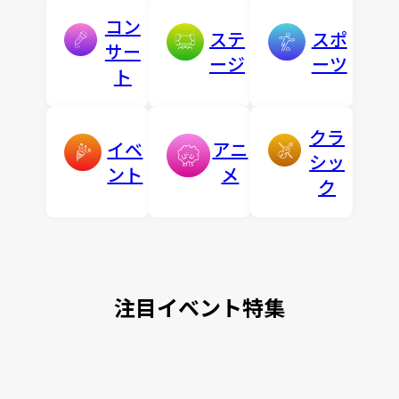
コン
ステ
スポ
サー
ージ
ーツ
ト
クラ
イベ
アニ
シッ
ント
メ
ク
注目イベント特集