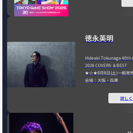
徳永英明
Hideaki Tokunaga 40th 
2026 COVERS ＆BEST
★☆★8月8日(土)一般発
会場：大阪・兵庫
詳しく