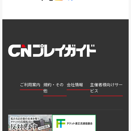
ご利用案内
規約・その
会社情報
主催者様向けサー
他
ビス
会社
会員登
チケッ
案内
採用
チケット
会員情
推奨環
録
ト販
情報
グル
GATE
申込履
プライ
報変更
境
売・運
ープ
よくあ
著作権
歴・抽
バシー
用ソリ
会社
はじめ
利用規
るご質
につい
選結果
ポリシ
ューシ
公演中
特商法
てガイ
約
問
て