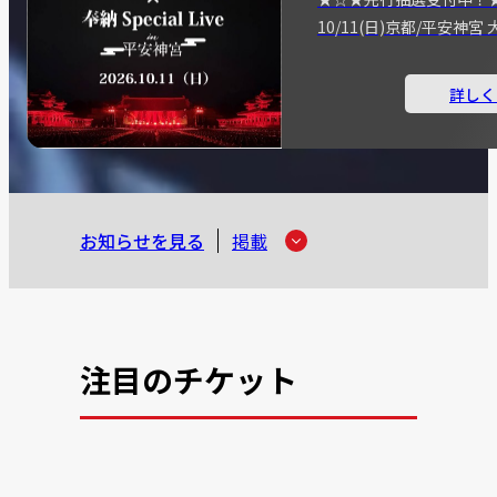
10/11(日)京都/平安神
詳しく
お知らせを見る
掲載
注目のチケット