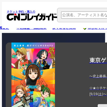
チケット予約・購入の
報変更
申込履歴・抽選結果
よくあるご質問
はじめてガ
東京ゲ
～史上最長
☆★☆チケ
[9/19(土