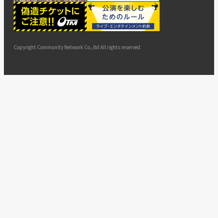
ー
ョン
サイト
カスタ
止・変
に基づ
ド
マップ
マーハ
更
く表示
ラスメ
ントへ
Copyright Community Network Co.,ltd All rights reserved.
の対応
指針