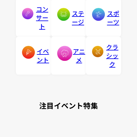
コン
ステ
スポ
サー
ージ
ーツ
ト
クラ
イベ
アニ
シッ
ント
メ
ク
注目イベント特集