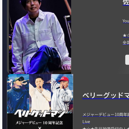
You
★
全
ベリーグッド
メジャーデビュー10周年記念
Live
★☆★先行抽選受付中！