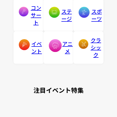
コン
ステ
スポ
サー
ージ
ーツ
ト
クラ
イベ
アニ
シッ
ント
メ
ク
注目イベント特集