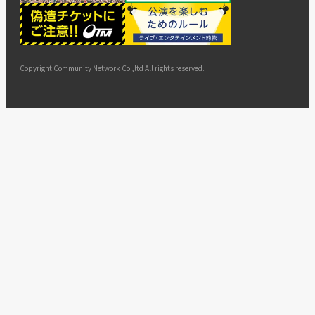
ー
ョン
サイト
カスタ
止・変
に基づ
ド
マップ
マーハ
更
く表示
ラスメ
ントへ
Copyright Community Network Co.,ltd All rights reserved.
の対応
指針