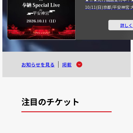
10/11(日)京都/平安神
詳しく
お知らせを見る
掲載
注目のチケット