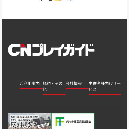
ご利用案内
規約・その
会社情報
主催者様向けサー
他
ビス
会社
会員登
チケッ
案内
採用
チケット
会員情
推奨環
録
ト販
情報
グル
GATE
申込履
プライ
報変更
境
売・運
ープ
よくあ
著作権
歴・抽
バシー
用ソリ
会社
はじめ
利用規
るご質
につい
選結果
ポリシ
ューシ
公演中
特商法
てガイ
約
問
て