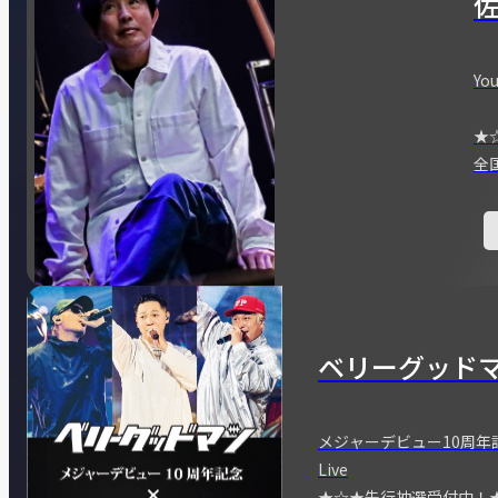
You
★
全
ベリーグッド
メジャーデビュー10周年記念
Live
★☆★先行抽選受付中！