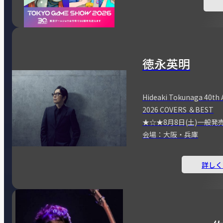
徳永英明
Hideaki Tokunaga 40th 
2026 COVERS ＆BEST
★☆★8月8日(土)一般発
会場：大阪・兵庫
詳しく