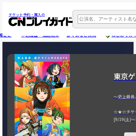
チケット予約・購入の
報変更
申込履歴・抽選結果
よくあるご質問
はじめてガ
東京ゲ
～史上最長
☆★☆チケ
[9/19(土