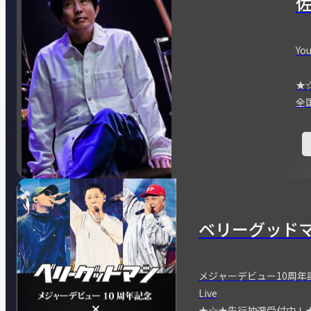
You
★
全
ベリーグッド
メジャーデビュー10周年記念
Live
★☆★先行抽選受付中！