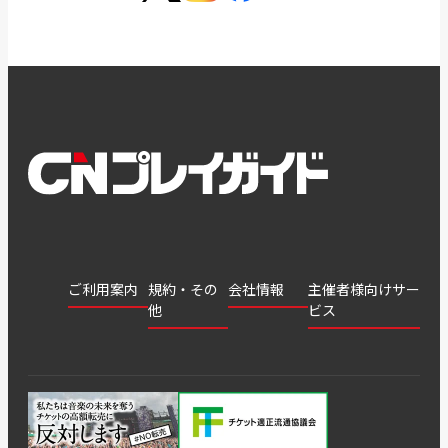
ご利用案内
規約・その
会社情報
主催者様向けサー
他
ビス
会社
会員登
チケッ
案内
採用
チケット
会員情
推奨環
録
ト販
情報
グル
GATE
申込履
プライ
報変更
境
売・運
ープ
よくあ
著作権
歴・抽
バシー
用ソリ
会社
はじめ
利用規
るご質
につい
選結果
ポリシ
ューシ
公演中
特商法
てガイ
約
問
て