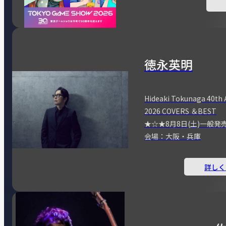
徳永英明
Hideaki Tokunaga 40th 
2026 COVERS ＆BEST
★☆★8月8日(土)一般発
会場：大阪・兵庫
詳しく