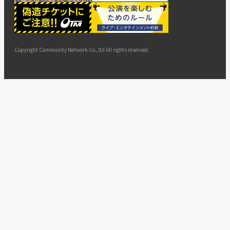
ー
ョン
サイト
カスタ
止・変
に基づ
ド
マップ
マーハ
更
く表示
ラスメ
ントへ
Copyright Community Network Co.,ltd All rights reserved.
の対応
指針