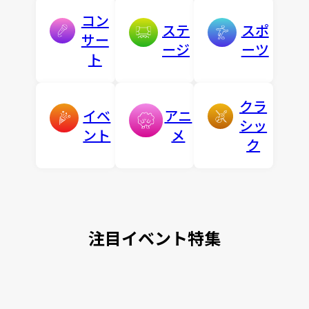
コン
ステ
スポ
サー
ージ
ーツ
ト
クラ
イベ
アニ
シッ
ント
メ
ク
注目イベント特集