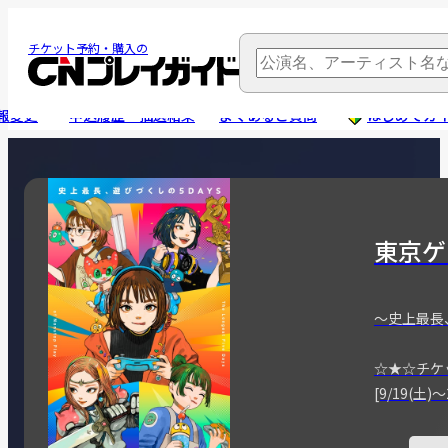
チケット予約・購入の
報変更
申込履歴・抽選結果
よくあるご質問
はじめてガ
東京ゲ
～史上最長
☆★☆チケ
[9/19(土