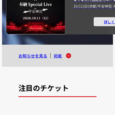
10/11(日)京都/平安神
詳しく
お知らせを見る
掲載
注目のチケット