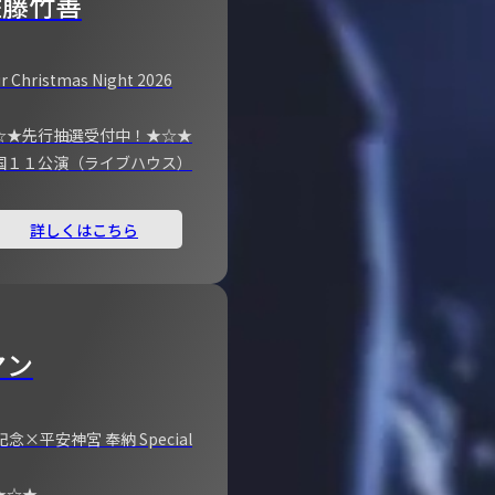
佐藤竹善
r Christmas Night 2026
☆★先行抽選受付中！★☆★
国１１公演（ライブハウス）
詳しくはこちら
マン
×平安神宮 奉納 Special
★☆★