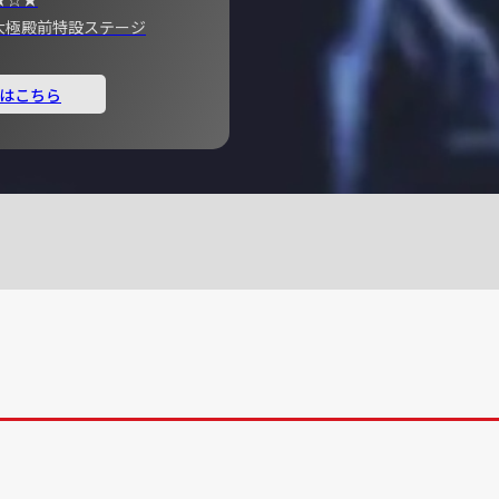
宮 大極殿前特設ステージ
はこちら