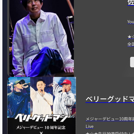
You
★
全
ベリーグッド
メジャーデビュー10周年記念
Live
★☆★先行抽選受付中！