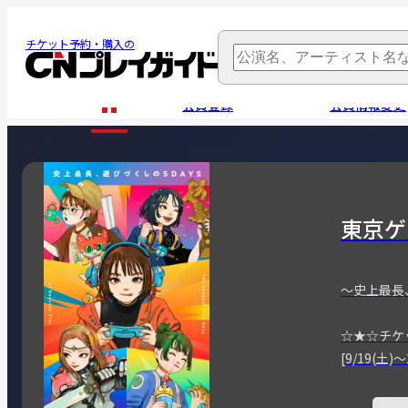
チケット予約・購入の
会員登録
会員情報変更
東京ゲ
～史上最長
☆★☆チケ
[9/19(土