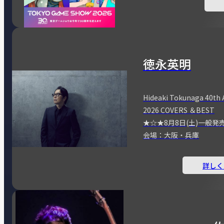
徳永英明
Hideaki Tokunaga 40th 
2026 COVERS ＆BEST
★☆★8月8日(土)一般発
会場：大阪・兵庫
詳しく