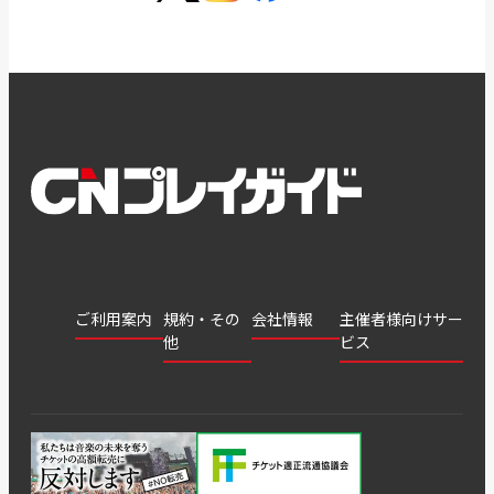
ご利用案内
規約・その
会社情報
主催者様向けサー
他
ビス
会社
会員登
チケッ
案内
採用
チケット
会員情
推奨環
録
ト販
情報
グル
GATE
申込履
プライ
報変更
境
売・運
ープ
よくあ
著作権
歴・抽
バシー
用ソリ
会社
はじめ
利用規
るご質
につい
選結果
ポリシ
ューシ
公演中
特商法
てガイ
約
問
て