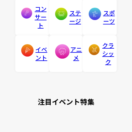
コン
ステ
スポ
サー
ージ
ーツ
ト
クラ
イベ
アニ
シッ
ント
メ
ク
注目イベント特集