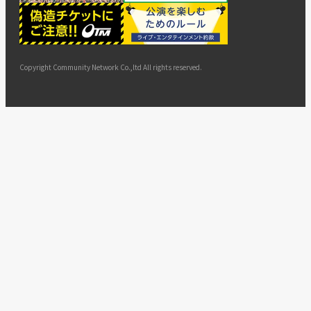
ー
ョン
サイト
カスタ
止・変
に基づ
ド
マップ
マーハ
更
く表示
ラスメ
ントへ
Copyright Community Network Co.,ltd All rights reserved.
の対応
指針