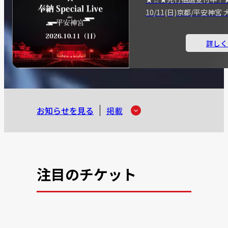
10/11(日)京都/平安神
詳しく
お知らせを見る
掲載
注目のチケット