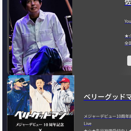
You
★
全
ベリーグッド
メジャーデビュー10周年記念
Live
★☆★先行抽選受付中！