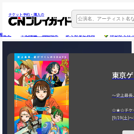
チケット予約・購入の
報変更
申込履歴・抽選結果
よくあるご質問
はじめてガ
東京ゲ
～史上最長
☆★☆チケ
[9/19(土