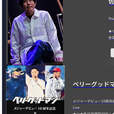
You
★
全
ベリーグッド
メジャーデビュー10周年記念
Live
★☆★先行抽選受付中！