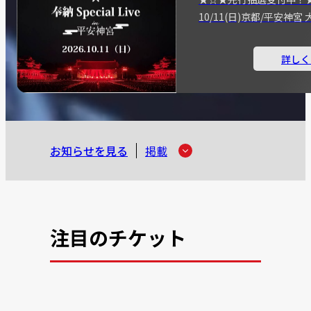
10/11(日)京都/平安神
詳しく
お知らせを見る
掲載
注目のチケット