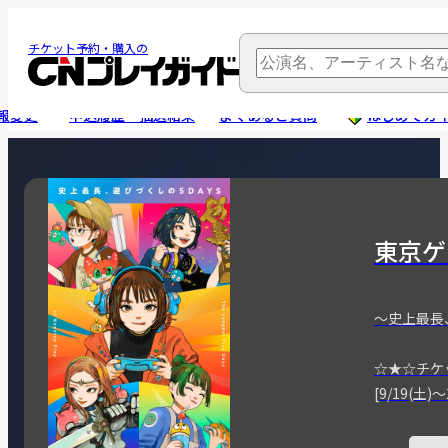
チケット予約・購入の
報変更
申込履歴・抽選結果
よくあるご質問
はじめてガ
東京ゲ
～史上最長
☆★☆チケ
[9/19(土