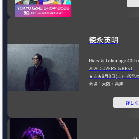
徳永英明
Hideaki Tokunaga 40th 
2026 COVERS ＆BEST
★☆★8月8日(土)一般発
会場：大阪・兵庫
詳しく