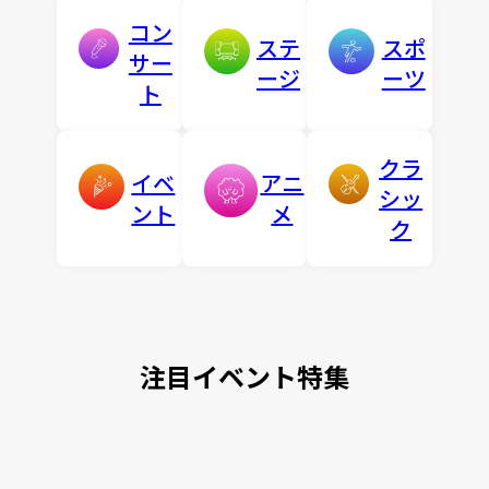
コン
ステ
スポ
サー
ージ
ーツ
ト
クラ
イベ
アニ
シッ
ント
メ
ク
注目イベント特集