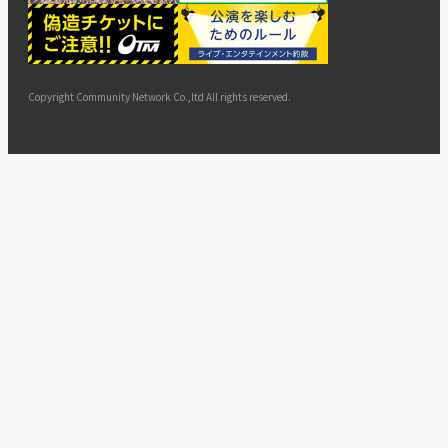
ー
ョン
サイト
カスタ
止・変
に基づ
ド
マップ
マーハ
更
く表示
ラスメ
ントへ
Copyright Community Network Co.,ltd All rights reserved.
の対応
指針