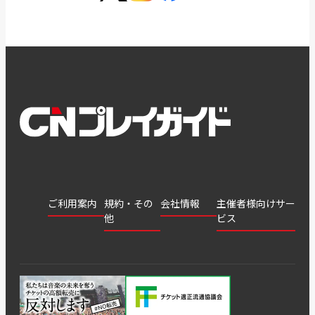
ご利用案内
規約・その
会社情報
主催者様向けサー
他
ビス
会社
会員登
チケッ
案内
採用
チケット
会員情
推奨環
録
ト販
情報
グル
GATE
申込履
プライ
報変更
境
売・運
ープ
よくあ
著作権
歴・抽
バシー
用ソリ
会社
はじめ
利用規
るご質
につい
選結果
ポリシ
ューシ
公演中
特商法
てガイ
約
問
て