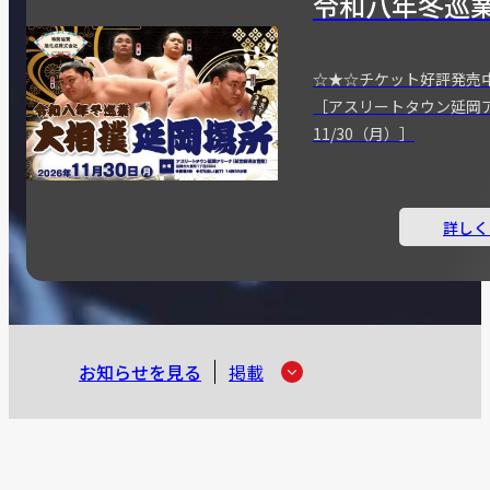
令和八年冬巡
☆★☆チケット好評発売
［アスリートタウン延岡
11/30（月）］
詳しく
お知らせを見る
掲載