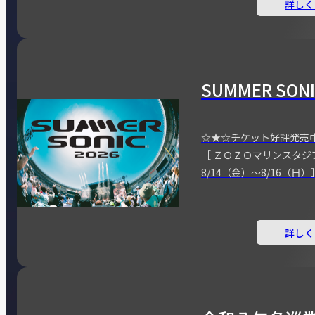
詳しく
SUMMER SONI
☆★☆チケット好評発売
［ ＺＯＺＯマリンスタジ
8/14（金）～8/16（日）
詳しく