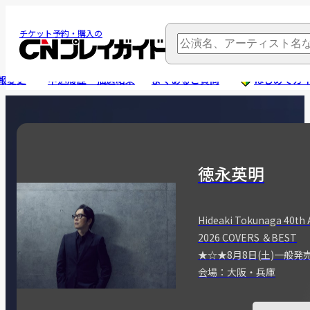
チケット予約・購入の
報変更
申込履歴・抽選結果
よくあるご質問
はじめてガ
徳永英明
Hideaki Tokunaga 40th 
2026 COVERS ＆BEST
★☆★8月8日(土)一般発
会場：大阪・兵庫