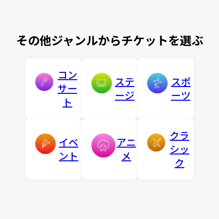
その他ジャンルからチケットを選ぶ
コン
ステ
スポ
サー
ージ
ーツ
ト
クラ
イベ
アニ
シッ
ント
メ
ク