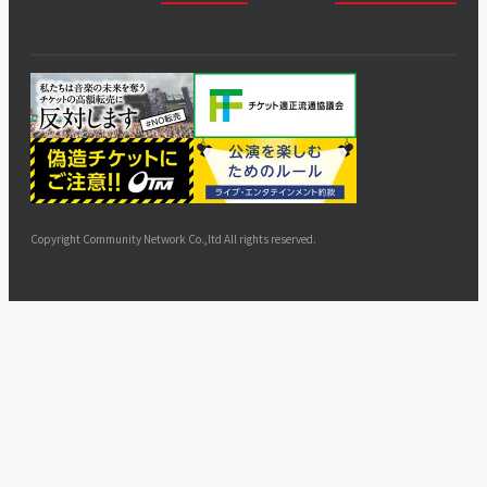
会社
会員登
チケッ
案内
採用
チケット
会員情
推奨環
録
ト販
情報
グル
GATE
申込履
プライ
報変更
境
売・運
ープ
よくあ
著作権
歴・抽
バシー
用ソリ
会社
はじめ
利用規
るご質
につい
選結果
ポリシ
ューシ
公演中
特商法
てガイ
約
問
て
ー
ョン
サイト
カスタ
止・変
に基づ
ド
マップ
マーハ
更
く表示
ラスメ
ントへ
Copyright Community Network Co.,ltd All rights reserved.
の対応
指針