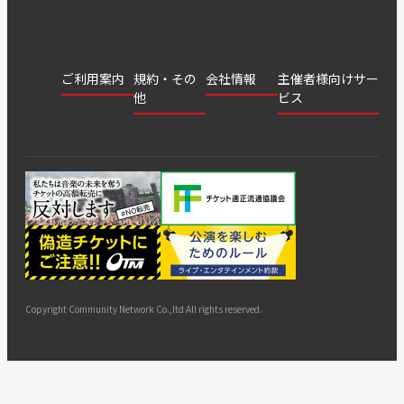
ご利用案内
規約・その
会社情報
主催者様向けサー
他
ビス
会社
会員登
チケッ
案内
採用
チケット
会員情
推奨環
録
ト販
情報
グル
GATE
申込履
プライ
報変更
境
売・運
ープ
よくあ
著作権
歴・抽
バシー
用ソリ
会社
はじめ
利用規
るご質
につい
選結果
ポリシ
ューシ
公演中
特商法
てガイ
約
問
て
ー
ョン
サイト
カスタ
止・変
に基づ
ド
マップ
マーハ
更
く表示
ラスメ
ントへ
Copyright Community Network Co.,ltd All rights reserved.
の対応
指針