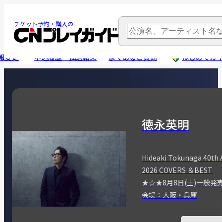
チケット予約・購入の
報変更
申込履歴・抽選結果
よくあるご質問
はじめてガ
徳永英明
Hideaki Tokunaga 40th 
2026 COVERS ＆BEST
★☆★8月8日(土)一般発
会場：大阪・兵庫