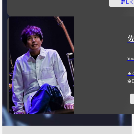
詳しく
You
★
全