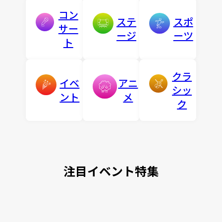
コン
ステ
スポ
サー
ージ
ーツ
ト
クラ
イベ
アニ
シッ
ント
メ
ク
注目イベント特集