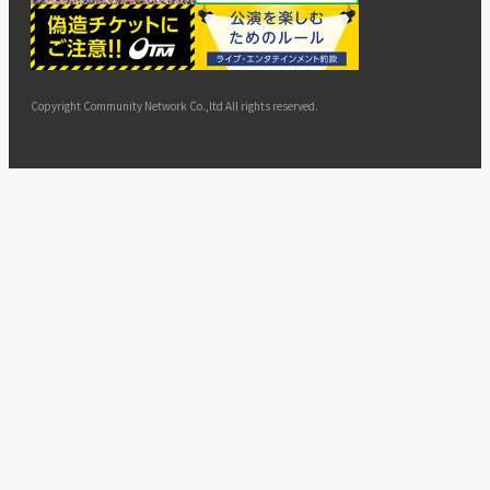
ー
ョン
サイト
カスタ
止・変
に基づ
ド
マップ
マーハ
更
く表示
ラスメ
ントへ
Copyright Community Network Co.,ltd All rights reserved.
の対応
指針