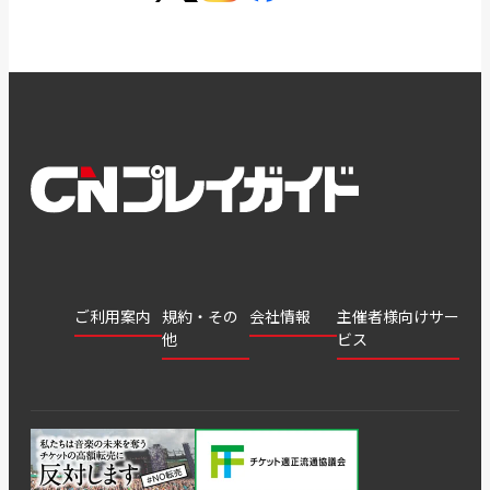
ご利用案内
規約・その
会社情報
主催者様向けサー
他
ビス
会社
会員登
チケッ
案内
採用
チケット
会員情
推奨環
録
ト販
情報
グル
GATE
申込履
プライ
報変更
境
売・運
ープ
よくあ
著作権
歴・抽
バシー
用ソリ
会社
はじめ
利用規
るご質
につい
選結果
ポリシ
ューシ
公演中
特商法
てガイ
約
問
て