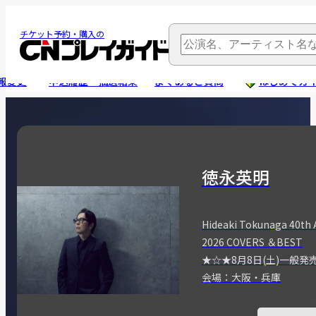
チケット予約・購入の
報変更
申込履歴・抽選結果
よくあるご質問
はじめてガ
徳永英明
Hideaki Tokunaga 40th 
2026 COVERS ＆BEST
★☆★8月8日(土)一般発
会場：大阪・兵庫