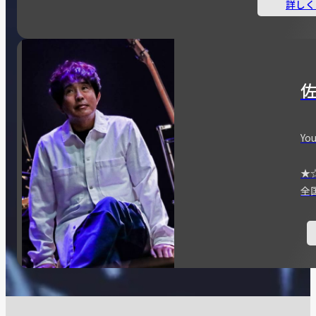
詳しく
You
★
全