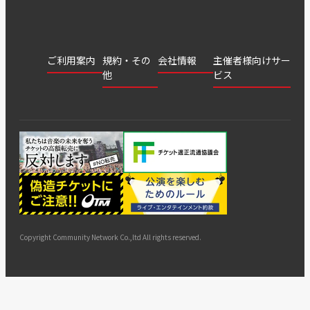
ご利用案内
規約・その
会社情報
主催者様向けサー
他
ビス
会社
会員登
チケッ
案内
採用
チケット
会員情
推奨環
録
ト販
情報
グル
GATE
申込履
プライ
報変更
境
売・運
ープ
よくあ
著作権
歴・抽
バシー
用ソリ
会社
はじめ
利用規
るご質
につい
選結果
ポリシ
ューシ
公演中
特商法
てガイ
約
問
て
ー
ョン
サイト
カスタ
止・変
に基づ
ド
マップ
マーハ
更
く表示
ラスメ
ントへ
Copyright Community Network Co.,ltd All rights reserved.
の対応
指針