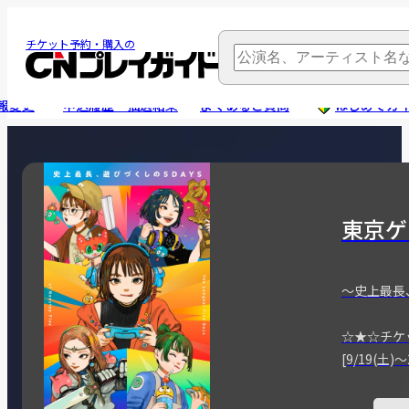
チケット予約・購入の
報変更
申込履歴・抽選結果
よくあるご質問
はじめてガ
東京ゲ
～史上最長
☆★☆チケ
[9/19(土