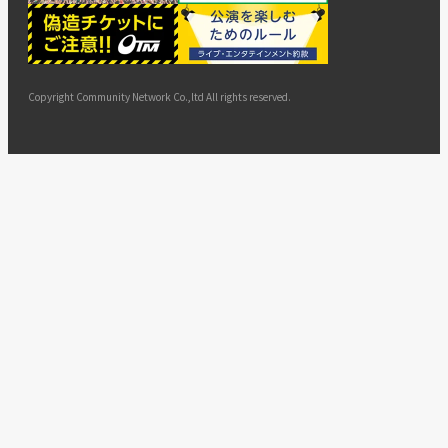
ー
ョン
サイト
カスタ
止・変
に基づ
ド
マップ
マーハ
更
く表示
ラスメ
ントへ
Copyright Community Network Co.,ltd All rights reserved.
の対応
指針