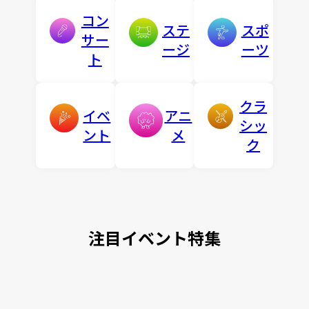
コン
ステ
スポ
サー
ージ
ーツ
ト
クラ
イベ
アニ
シッ
ント
メ
ク
注目イベント特集