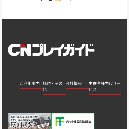
ご利用案内
規約・その
会社情報
主催者様向けサー
他
ビス
会社
会員登
チケッ
案内
採用
チケット
会員情
推奨環
録
ト販
情報
グル
GATE
申込履
プライ
報変更
境
売・運
ープ
よくあ
著作権
歴・抽
バシー
用ソリ
会社
はじめ
利用規
るご質
につい
選結果
ポリシ
ューシ
公演中
特商法
てガイ
約
問
て