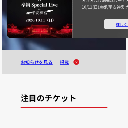
10/11(日)京都/平安神
詳しく
お知らせを見る
掲載
注目のチケット