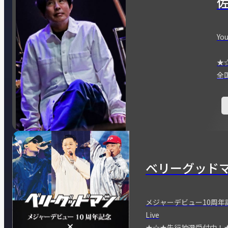
You
★
全
ベリーグッド
メジャーデビュー10周年記念
Live
★☆★先行抽選受付中！