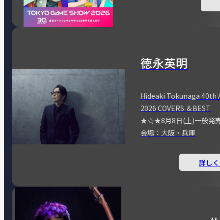
徳永英明
Hideaki Tokunaga 40th 
2026 COVERS ＆BEST
★☆★8月8日(土)一般発
会場：大阪・兵庫
詳しく