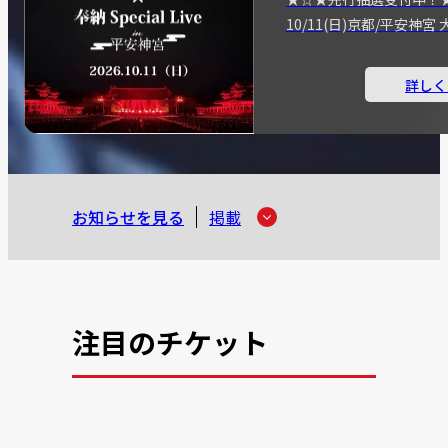
10/11(日)京都/平安神
詳しく
お知らせを見る
掲載
注目のチケット