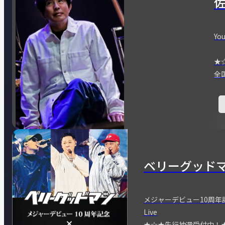
You
★
全
ベリーグッド
メジャーデビュー10周年記念
Live
★☆★先行抽選受付中！