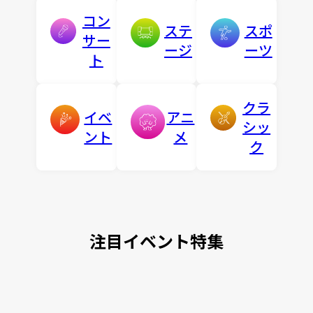
コン
ステ
スポ
サー
ージ
ーツ
ト
クラ
イベ
アニ
シッ
ント
メ
ク
注目イベント特集