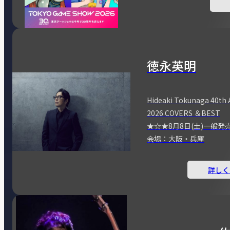
徳永英明
Hideaki Tokunaga 40th 
2026 COVERS ＆BEST
★☆★8月8日(土)一般発
会場：大阪・兵庫
詳しく