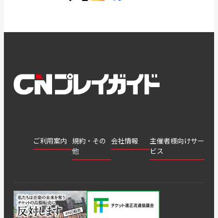
ご利用案内
規約・その
会社情報
主催者様向けサー
他
ビス
会社
会員登
チケッ
案内
採用
チケット
会員情
推奨環
録
ト販
情報
グル
GATE
申込履
プライ
報変更
境
売・運
ープ
よくあ
著作権
歴・抽
バシー
用ソリ
会社
はじめ
利用規
るご質
につい
選結果
ポリシ
ューシ
公演中
特商法
てガイ
約
問
て