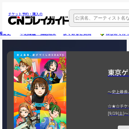
チケット予約・購入の
報変更
申込履歴・抽選結果
よくあるご質問
はじめてガ
東京ゲ
～史上最長
☆★☆チケ
[9/19(土