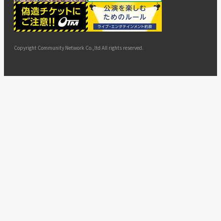
ー
ョン
サイト
カスタ
止・変
に基づ
ド
マップ
マーハ
更
く表示
ラスメ
ントへ
Copyright Community Network Co.,ltd All rights reserved.
の対応
指針