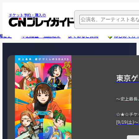
チケット予約・購入の
報変更
申込履歴・抽選結果
よくあるご質問
はじめてガ
東京ゲ
～史上最長
☆★☆チケ
[9/19(土