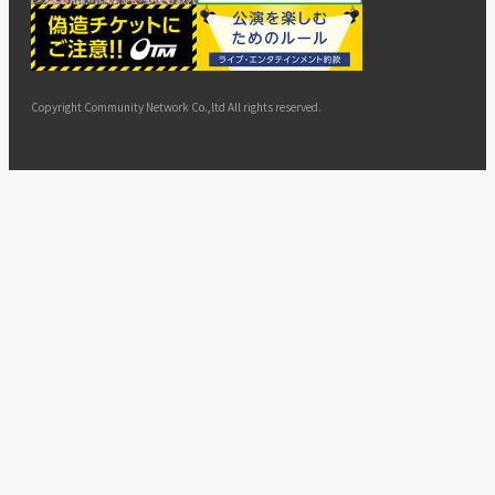
ー
ョン
サイト
カスタ
止・変
に基づ
ド
マップ
マーハ
更
く表示
ラスメ
ントへ
Copyright Community Network Co.,ltd All rights reserved.
の対応
指針