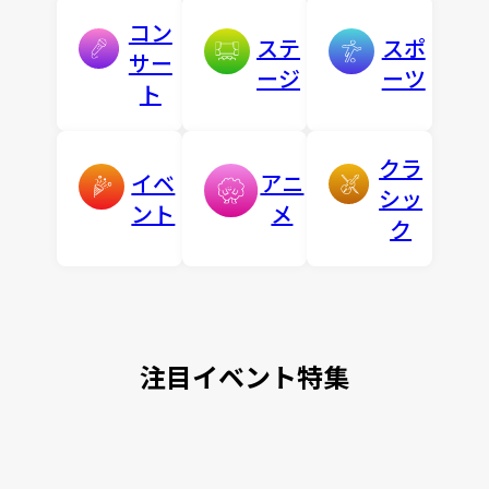
コン
ステ
スポ
サー
ージ
ーツ
ト
クラ
イベ
アニ
シッ
ント
メ
ク
注目イベント特集