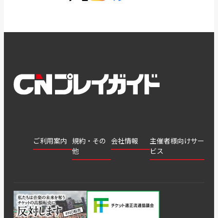
ご利用案内
規約・その
会社情報
主催者様向けサー
他
ビス
会社
会員登
チケッ
案内
採用
チケット
会員情
推奨環
録
ト販
情報
グル
GATE
申込履
プライ
報変更
境
売・運
ープ
よくあ
著作権
歴・抽
バシー
用ソリ
会社
はじめ
利用規
るご質
につい
選結果
ポリシ
ューシ
公演中
特商法
てガイ
約
問
て