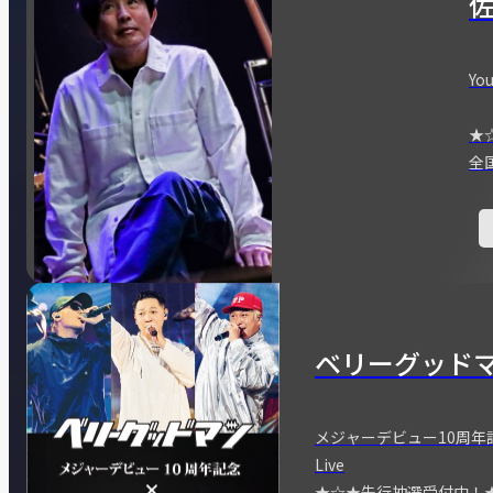
You
★
全
ベリーグッド
メジャーデビュー10周年記念
Live
★☆★先行抽選受付中！