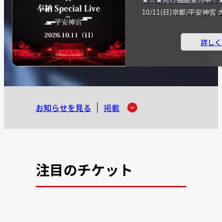
10/11(日)京都/平安神
詳しく
お知らせを見る
掲載
注目のチケット