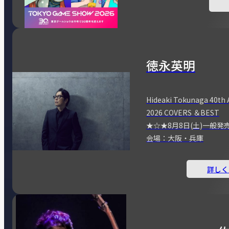
徳永英明
Hideaki Tokunaga 40th 
2026 COVERS ＆BEST
★☆★8月8日(土)一般発
会場：大阪・兵庫
詳しく