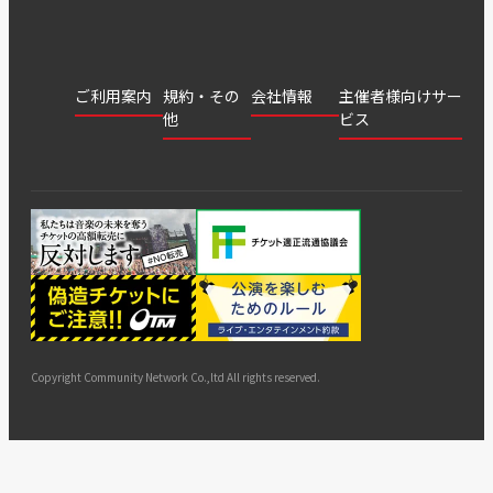
ご利用案内
規約・その
会社情報
主催者様向けサー
他
ビス
会社
会員登
チケッ
案内
採用
チケット
会員情
推奨環
録
ト販
情報
グル
GATE
申込履
プライ
報変更
境
売・運
ープ
よくあ
著作権
歴・抽
バシー
用ソリ
会社
はじめ
利用規
るご質
につい
選結果
ポリシ
ューシ
公演中
特商法
てガイ
約
問
て
ー
ョン
サイト
カスタ
止・変
に基づ
ド
マップ
マーハ
更
く表示
ラスメ
ントへ
Copyright Community Network Co.,ltd All rights reserved.
の対応
指針