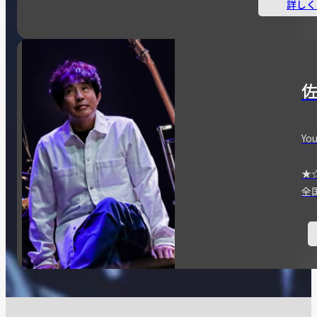
詳しく
You
★
全