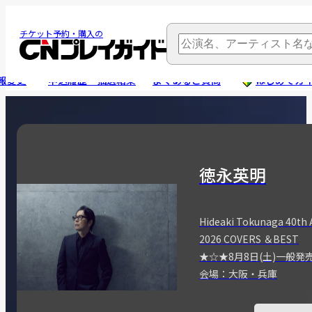
チケット予約・購入の
報変更
申込履歴・抽選結果
よくあるご質問
はじめてガ
徳永英明
Hideaki Tokunaga 40th 
2026 COVERS ＆BEST
★☆★8月8日(土)一般発
会場：大阪・兵庫