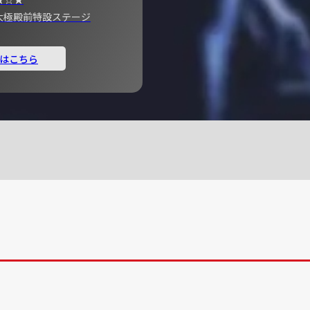
宮 大極殿前特設ステージ
はこちら