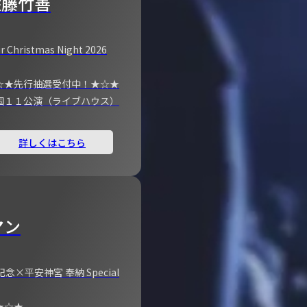
佐藤竹善
r Christmas Night 2026
☆★先行抽選受付中！★☆★
国１１公演（ライブハウス）
詳しくはこちら
マン
×平安神宮 奉納 Special
★☆★