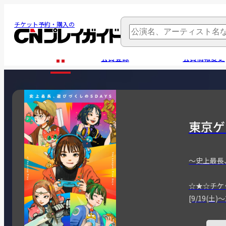
チケット予約・購入の
会員登録
会員情報変更
東京ゲ
～史上最長
☆★☆チケ
[9/19(土