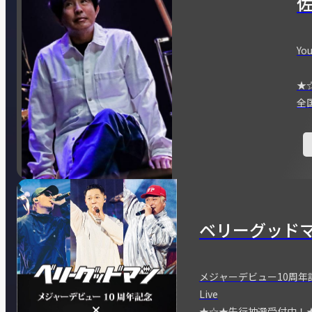
You
★
全
ベリーグッド
メジャーデビュー10周年記念
Live
★☆★先行抽選受付中！