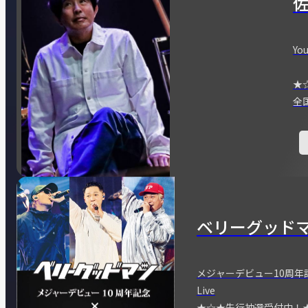
You
★
全
ベリーグッド
メジャーデビュー10周年記念
Live
★☆★先行抽選受付中！