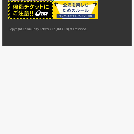
ー
ョン
サイト
カスタ
止・変
に基づ
ド
マップ
マーハ
更
く表示
ラスメ
ントへ
Copyright Community Network Co.,ltd All rights reserved.
の対応
指針