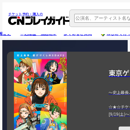
チケット予約・購入の
報変更
申込履歴・抽選結果
よくあるご質問
はじめてガ
東京ゲ
～史上最長
☆★☆チケ
[9/19(土