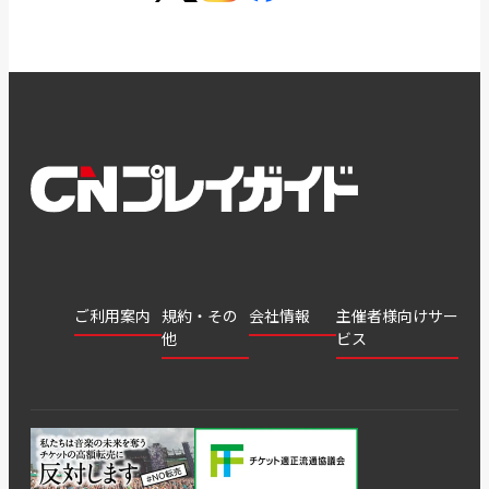
ご利用案内
規約・その
会社情報
主催者様向けサー
他
ビス
会社
会員登
チケッ
案内
採用
チケット
会員情
推奨環
録
ト販
情報
グル
GATE
申込履
プライ
報変更
境
売・運
ープ
よくあ
著作権
歴・抽
バシー
用ソリ
会社
はじめ
利用規
るご質
につい
選結果
ポリシ
ューシ
公演中
特商法
てガイ
約
問
て