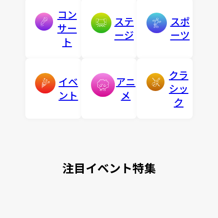
コン
ステ
スポ
サー
ージ
ーツ
ト
クラ
イベ
アニ
シッ
ント
メ
ク
注目イベント特集