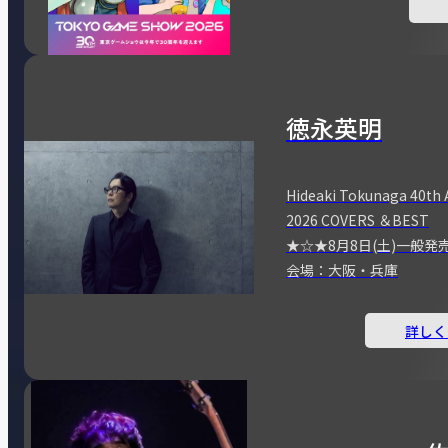
徳永英明
Hideaki Tokunaga 40th 
2026 COVERS ＆BEST
★☆★8月8日(土)一般発
会場：大阪・兵庫
詳しく