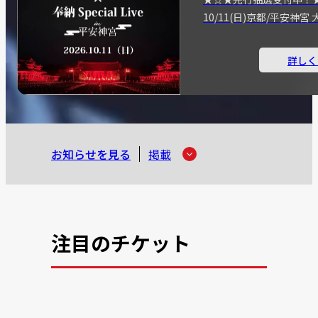
10/11(日)京都/平安神
詳しく
お知らせを見る
掲載
注目のチケット