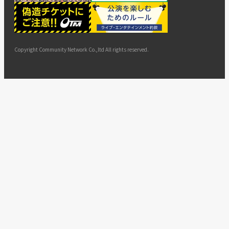
ー
ョン
サイト
カスタ
止・変
に基づ
ド
マップ
マーハ
更
く表示
ラスメ
ントへ
Copyright Community Network Co.,ltd All rights reserved.
の対応
指針