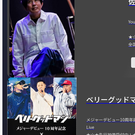
You
★
全
ベリーグッド
メジャーデビュー10周年記念
Live
★☆★先行抽選受付中！