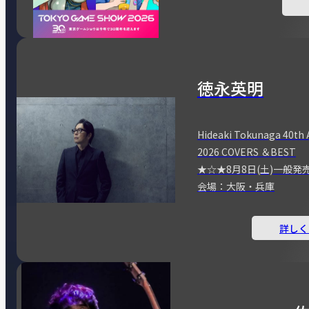
徳永英明
Hideaki Tokunaga 40th 
2026 COVERS ＆BEST
★☆★8月8日(土)一般発
会場：大阪・兵庫
詳しく