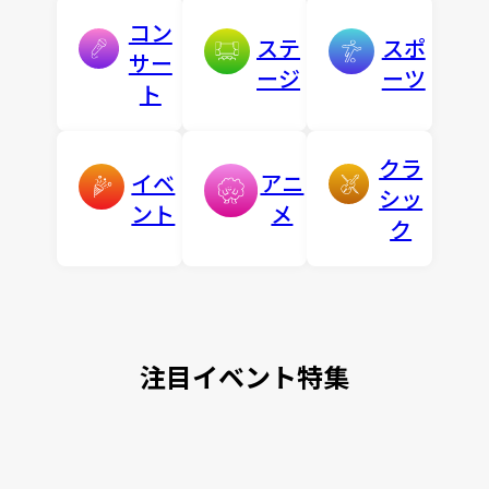
コン
ステ
スポ
サー
ージ
ーツ
ト
クラ
イベ
アニ
シッ
ント
メ
ク
注目イベント特集