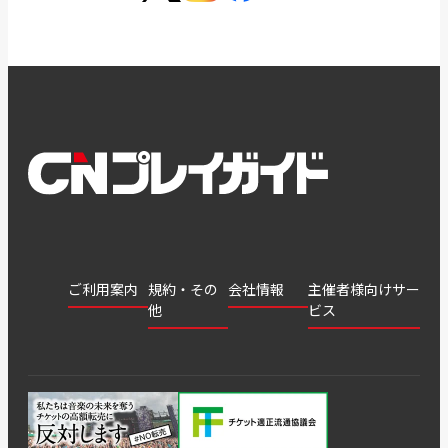
ご利用案内
規約・その
会社情報
主催者様向けサー
他
ビス
会社
会員登
チケッ
案内
採用
チケット
会員情
推奨環
録
ト販
情報
グル
GATE
申込履
プライ
報変更
境
売・運
ープ
よくあ
著作権
歴・抽
バシー
用ソリ
会社
はじめ
利用規
るご質
につい
選結果
ポリシ
ューシ
公演中
特商法
てガイ
約
問
て