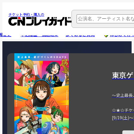
チケット予約・購入の
報変更
申込履歴・抽選結果
よくあるご質問
はじめてガ
東京ゲ
～史上最長
☆★☆チケ
[9/19(土