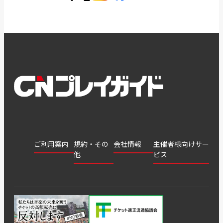
ご利用案内
規約・その
会社情報
主催者様向けサー
他
ビス
会社
会員登
チケッ
案内
採用
チケット
会員情
推奨環
録
ト販
情報
グル
GATE
申込履
プライ
報変更
境
売・運
ープ
よくあ
著作権
歴・抽
バシー
用ソリ
会社
はじめ
利用規
るご質
につい
選結果
ポリシ
ューシ
公演中
特商法
てガイ
約
問
て