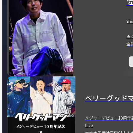
You
★
全
ベリーグッド
メジャーデビュー10周年記念
Live
★☆★先行抽選受付中！