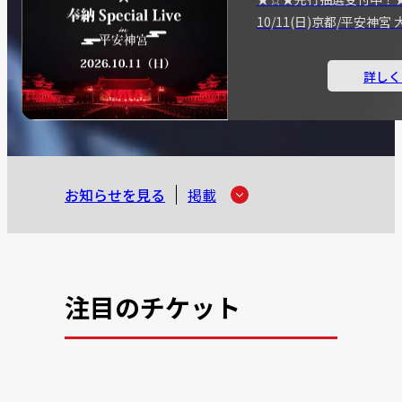
10/11(日)京都/平安神
詳しく
お知らせを見る
掲載
注目のチケット