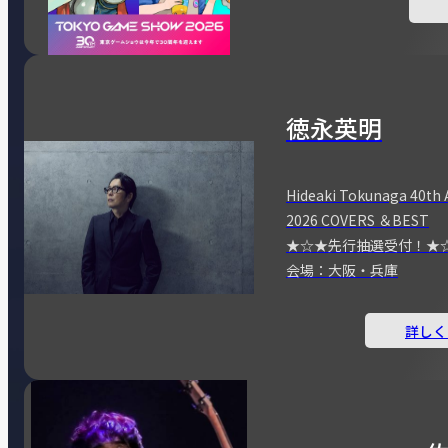
徳永英明
Hideaki Tokunaga 40th 
2026 COVERS ＆BEST
★☆★先行抽選受付！★
会場：大阪・兵庫
詳しく