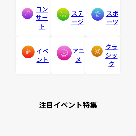
コン
ステ
スポ
サー
ージ
ーツ
ト
クラ
イベ
アニ
シッ
ント
メ
ク
注目イベント特集