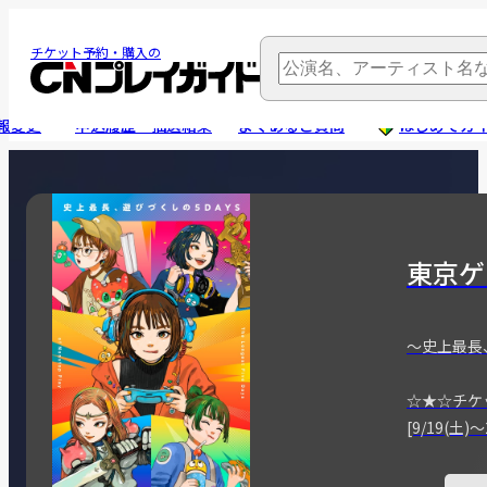
チケット予約・購入の
報変更
申込履歴・抽選結果
よくあるご質問
はじめてガ
東京ゲ
～史上最長
☆★☆チケ
[9/19(土