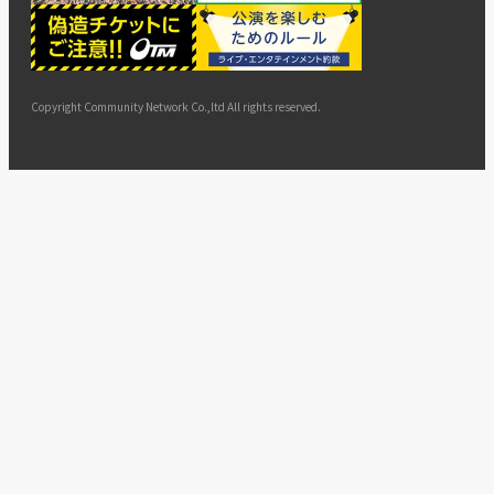
ー
ョン
サイト
カスタ
止・変
に基づ
ド
マップ
マーハ
更
く表示
ラスメ
ントへ
Copyright Community Network Co.,ltd All rights reserved.
の対応
指針