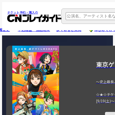
チケット予約・購入の
報変更
申込履歴・抽選結果
よくあるご質問
はじめてガ
東京ゲ
～史上最長
☆★☆チケ
[9/19(土