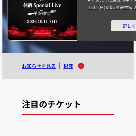
10/11(日)京都/平安神
詳しく
お知らせを見る
掲載
注目のチケット