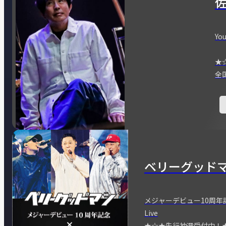
You
★
全
ベリーグッド
メジャーデビュー10周年記念
Live
★☆★先行抽選受付中！