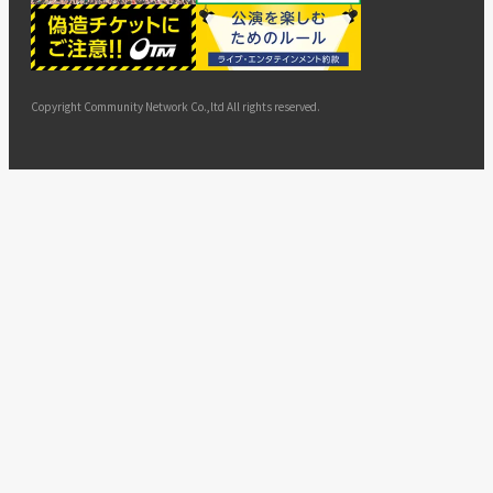
ー
ョン
サイト
カスタ
止・変
に基づ
ド
マップ
マーハ
更
く表示
ラスメ
ントへ
Copyright Community Network Co.,ltd All rights reserved.
の対応
指針