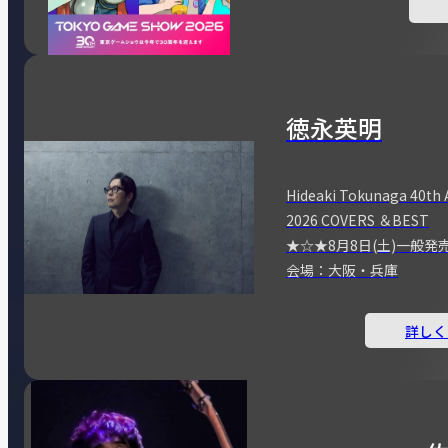
徳永英明
Hideaki Tokunaga 40th 
2026 COVERS ＆BEST
★☆★8月8日(土)一般発
会場：大阪・兵庫
詳しく