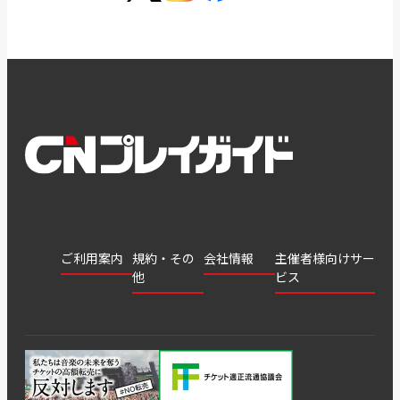
ご利用案内
規約・その
会社情報
主催者様向けサー
他
ビス
会社
会員登
チケッ
案内
採用
チケット
会員情
推奨環
録
ト販
情報
グル
GATE
申込履
プライ
報変更
境
売・運
ープ
よくあ
著作権
歴・抽
バシー
用ソリ
会社
はじめ
利用規
るご質
につい
選結果
ポリシ
ューシ
公演中
特商法
てガイ
約
問
て