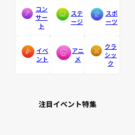
コン
ステ
スポ
サー
ージ
ーツ
ト
クラ
イベ
アニ
シッ
ント
メ
ク
注目イベント特集