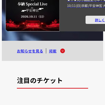
10/11(日)京都/平安神
詳しく
お知らせを見る
掲載
注目のチケット