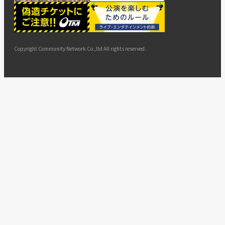
ー
ョン
サイト
カスタ
止・変
に基づ
ド
マップ
マーハ
更
く表示
ラスメ
ントへ
Copyright Community Network Co.,ltd All rights reserved.
の対応
指針