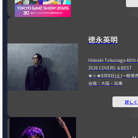
徳永英明
Hideaki Tokunaga 40th 
2026 COVERS ＆BEST
★☆★8月8日(土)一般発
会場：大阪・兵庫
詳しく