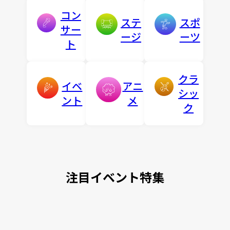
コン
ステ
スポ
サー
ージ
ーツ
ト
クラ
イベ
アニ
シッ
ント
メ
ク
注目イベント特集