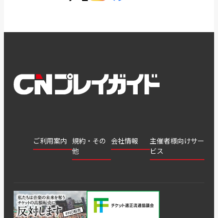
ご利用案内
規約・その
会社情報
主催者様向けサー
他
ビス
会社
会員登
チケッ
案内
採用
チケット
会員情
推奨環
録
ト販
情報
グル
GATE
申込履
プライ
報変更
境
売・運
ープ
よくあ
著作権
歴・抽
バシー
用ソリ
会社
はじめ
利用規
るご質
につい
選結果
ポリシ
ューシ
公演中
特商法
てガイ
約
問
て