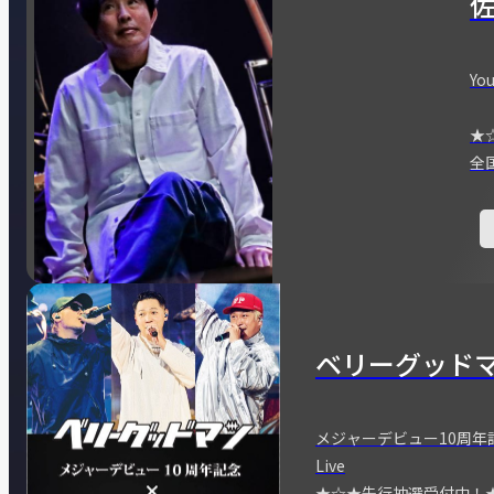
You
★
全
ベリーグッド
メジャーデビュー10周年記念
Live
★☆★先行抽選受付中！