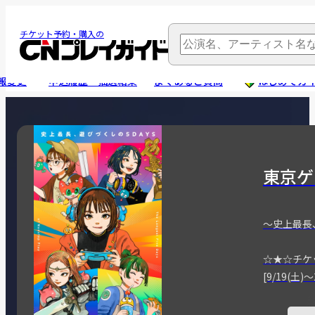
チケット予約・購入の
報変更
申込履歴・抽選結果
よくあるご質問
はじめてガ
東京ゲ
～史上最長
☆★☆チケ
[9/19(土